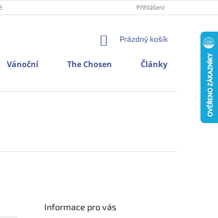
BNÍCH ÚDAJŮ
O NÁS
KONTAKTY
Přihlášení
NÁKUPNÍ
Prázdný košík
KOŠÍK
Vánoční
The Chosen
Články
Informace pro vás