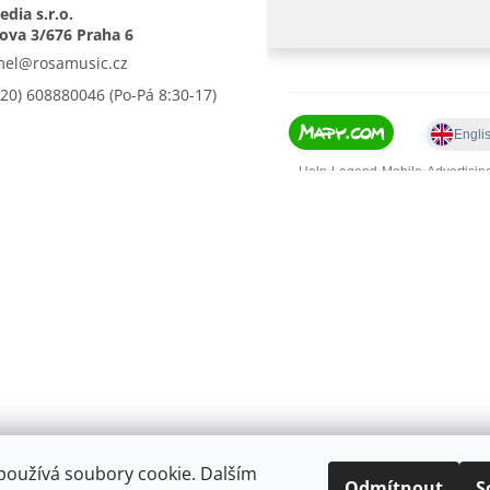
dia s.r.o.
mel
@
rosamusic.cz
420) 608880046
používá soubory cookie. Dalším
.
Upravit nastavení cookies
Odmítnout
S