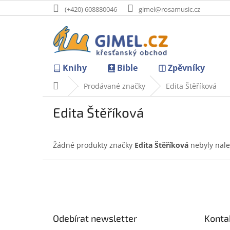
Přejít
(+420) 608880046
gimel@rosamusic.cz
na
obsah
Knihy
Bible
Zpěvníky
Domů
Prodávané značky
Edita Štěříková
Edita Štěříková
Žádné produkty značky
Edita Štěříková
nebyly nale
Z
á
p
a
t
Odebírat newsletter
Konta
í