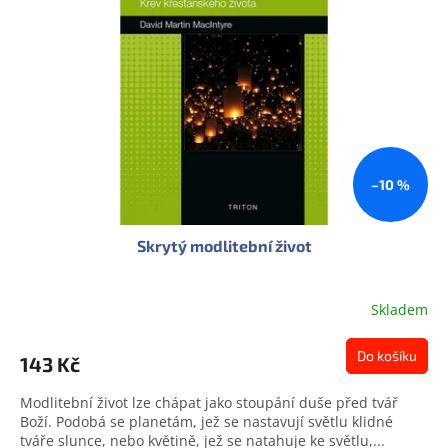
s
u
p
k
r
t
o
ů
d
u
k
t
ů
–10 %
Skrytý modlitební život
Skladem
Do košíku
143 Kč
Modlitební život lze chápat jako stoupání duše před tvář
Boží. Podobá se planetám, jež se nastavují světlu klidné
tváře slunce, nebo květině, jež se natahuje ke světlu,...