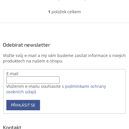
1
položek celkem
O
v
l
Z
á
á
d
p
a
a
Odebírat newsletter
c
t
í
Vložte svůj e-mail a my vám budeme zasílat informace o nových
í
p
produktech na našem e-shopu.
r
v
E-mail
k
y
v
Vložením e-mailu souhlasíte s
podmínkami ochrany
ý
osobních údajů
p
i
PŘIHLÁSIT SE
s
u
Kontakt