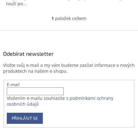
touží po...
1
položek celkem
O
v
l
Z
á
á
d
p
a
a
Odebírat newsletter
c
t
í
Vložte svůj e-mail a my vám budeme zasílat informace o nových
í
p
produktech na našem e-shopu.
r
v
E-mail
k
y
v
Vložením e-mailu souhlasíte s
podmínkami ochrany
ý
osobních údajů
p
i
PŘIHLÁSIT SE
s
u