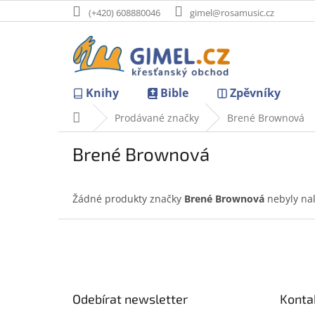
Přejít
(+420) 608880046
gimel@rosamusic.cz
na
obsah
Knihy
Bible
Zpěvníky
Domů
Prodávané značky
Brené Brownová
Brené Brownová
Žádné produkty značky
Brené Brownová
nebyly nal
Z
á
p
a
t
Odebírat newsletter
Konta
í