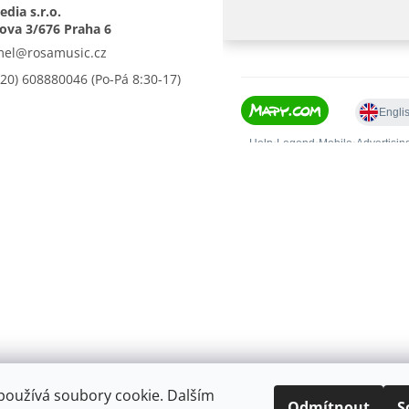
dia s.r.o.
mel
@
rosamusic.cz
420) 608880046
používá soubory cookie. Dalším
.
Upravit nastavení cookies
Odmítnout
S