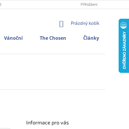
BNÍCH ÚDAJŮ
O NÁS
KONTAKTY
Přihlášení
NÁKUPNÍ
Prázdný košík
KOŠÍK
Vánoční
The Chosen
Články
Informace pro vás