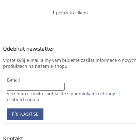
1
položek celkem
O
v
l
Z
á
á
d
p
a
a
Odebírat newsletter
c
t
í
Vložte svůj e-mail a my vám budeme zasílat informace o nových
í
p
produktech na našem e-shopu.
r
v
E-mail
k
y
v
Vložením e-mailu souhlasíte s
podmínkami ochrany
ý
osobních údajů
p
i
PŘIHLÁSIT SE
s
u
Kontakt