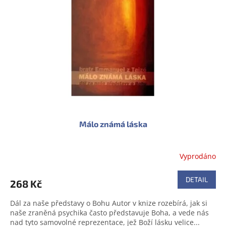
s
u
p
k
r
t
o
ů
d
u
k
t
ů
Málo známá láska
Vyprodáno
DETAIL
268 Kč
Dál za naše představy o Bohu Autor v knize rozebírá, jak si
naše zraněná psychika často představuje Boha, a vede nás
nad tyto samovolné reprezentace, jež Boží lásku velice...