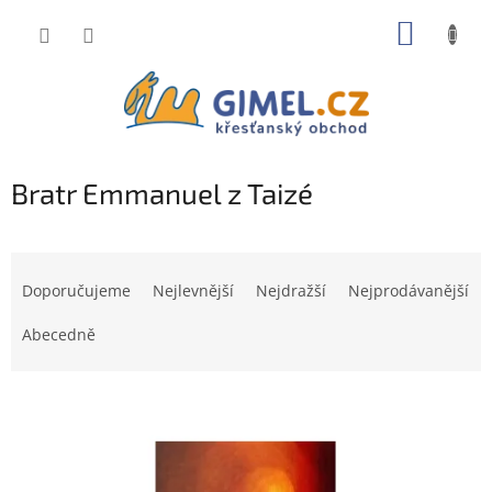
Přejít
NÁKUP
na
obsah
KOŠÍK
Bratr Emmanuel z Taizé
Ř
a
Doporučujeme
Nejlevnější
Nejdražší
Nejprodávanější
z
e
Abecedně
n
í
V
p
ý
r
p
o
i
d