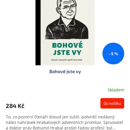
s
u
p
k
r
t
o
ů
d
u
k
t
ů
–5 %
Bohové jste vy
Skladem
Do košíku
284 Kč
To, co pozorní čtenáři dosud jen tušili, potvrdil nedávný
nález nahrávek Hrabalových adventních promluv. Spisovatel
a doktor práv Bohumil Hrabal prošel řadou profesí: byl...