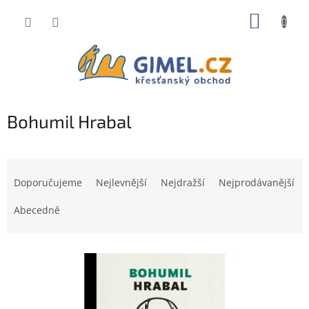
Přejít
NÁKUP
na
obsah
KOŠÍK
Bohumil Hrabal
Ř
a
Doporučujeme
Nejlevnější
Nejdražší
Nejprodávanější
z
e
Abecedně
n
í
V
p
ý
r
p
o
i
d