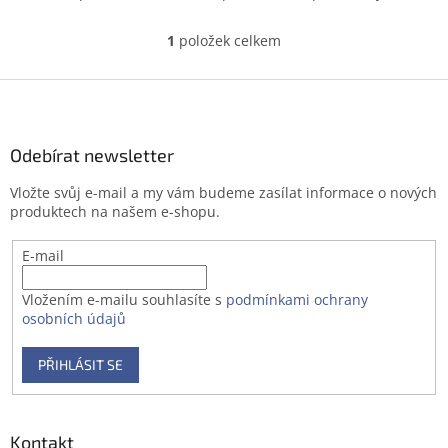
1
položek celkem
O
v
l
Z
á
á
d
p
a
a
Odebírat newsletter
c
t
í
Vložte svůj e-mail a my vám budeme zasílat informace o nových
í
p
produktech na našem e-shopu.
r
v
E-mail
k
y
v
Vložením e-mailu souhlasíte s
podmínkami ochrany
ý
osobních údajů
p
i
PŘIHLÁSIT SE
s
u
Kontakt