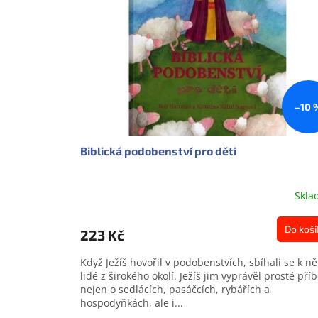
s
o
p
d
r
u
o
k
d
t
u
ů
k
–10 
t
ů
Biblická podobenství pro děti
Skla
Do koší
223 Kč
Když Ježíš hovořil v podobenstvích, sbíhali se k 
lidé z širokého okolí. Ježíš jim vyprávěl prosté pří
nejen o sedlácích, pasáčcích, rybářích a
hospodyňkách, ale i...