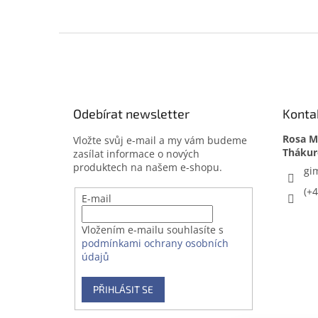
Z
á
p
a
t
Odebírat newsletter
Konta
í
Rosa Me
Vložte svůj e-mail a my vám budeme
zasílat informace o nových
produktech na našem e-shopu.
gi
(+
E-mail
Vložením e-mailu souhlasíte s
podmínkami ochrany osobních
údajů
PŘIHLÁSIT SE