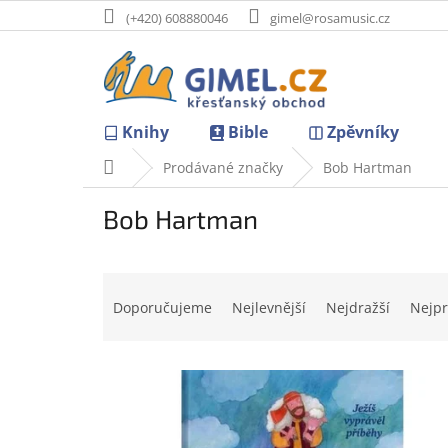
Přejít
(+420) 608880046
gimel@rosamusic.cz
na
obsah
Knihy
Bible
Zpěvníky
Domů
Prodávané značky
Bob Hartman
Bob Hartman
Ř
a
Doporučujeme
Nejlevnější
Nejdražší
Nejpr
z
e
V
n
ý
í
p
p
i
r