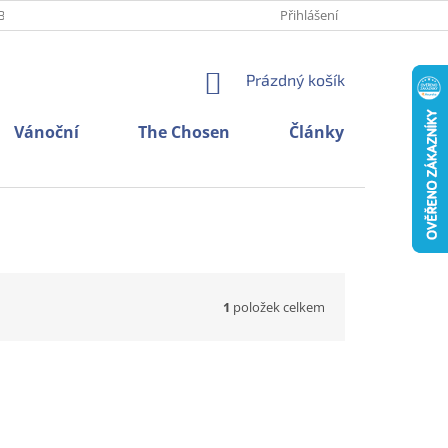
BNÍCH ÚDAJŮ
O NÁS
KONTAKTY
Přihlášení
NÁKUPNÍ
Prázdný košík
KOŠÍK
Vánoční
The Chosen
Články
1
položek celkem