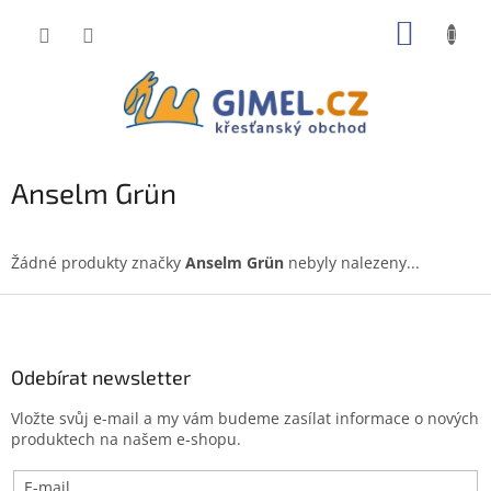
Přejít
NÁKUP
na
obsah
KOŠÍK
Anselm Grün
Žádné produkty značky
Anselm Grün
nebyly nalezeny...
Z
á
p
a
Odebírat newsletter
t
Vložte svůj e-mail a my vám budeme zasílat informace o nových
í
produktech na našem e-shopu.
E-mail