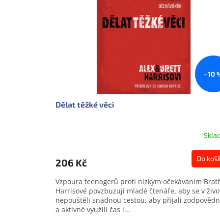
s
o
p
d
r
u
o
k
d
t
u
ů
k
–10 
t
ů
Dělat těžké věci
Skla
Do koší
206 Kč
Vzpoura teenagerů proti nízkým očekáváním Bratř
Harrisové povzbuzují mladé čtenáře, aby se v živo
nepouštěli snadnou cestou, aby přijali zodpovědn
a aktivně využili čas i...