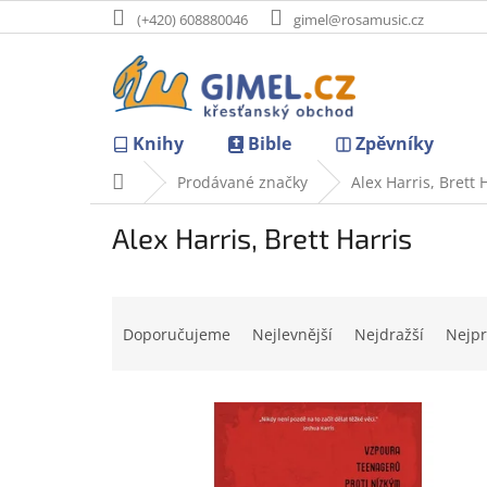
Přejít
(+420) 608880046
gimel@rosamusic.cz
na
obsah
Knihy
Bible
Zpěvníky
Domů
Prodávané značky
Alex Harris, Brett 
Alex Harris, Brett Harris
Ř
a
Doporučujeme
Nejlevnější
Nejdražší
Nejpr
z
e
V
n
ý
í
p
p
i
r