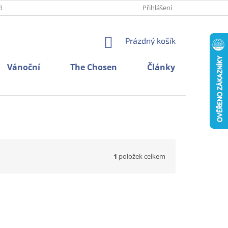
BNÍCH ÚDAJŮ
O NÁS
KONTAKTY
Přihlášení
NÁKUPNÍ
Prázdný košík
KOŠÍK
Vánoční
The Chosen
Články
1
položek celkem