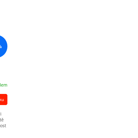
%
dem
ku
i
tě
ost