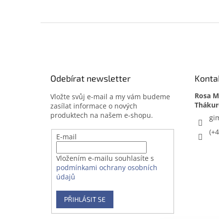
Z
á
p
a
t
Odebírat newsletter
Konta
í
Rosa Me
Vložte svůj e-mail a my vám budeme
zasílat informace o nových
produktech na našem e-shopu.
gi
(+
E-mail
Vložením e-mailu souhlasíte s
podmínkami ochrany osobních
údajů
PŘIHLÁSIT SE