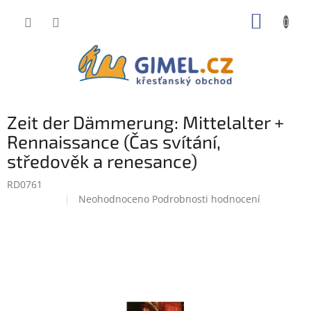
Přejít
NÁKUP
na
obsah
KOŠÍK
Zeit der Dämmerung: Mittelalter +
Rennaissance (Čas svítání,
středověk a renesance)
RD0761
Průměrné
Neohodnoceno
Podrobnosti hodnocení
Doprodej
hodnocení
produktu
je
0,0
z
5
hvězdiček.