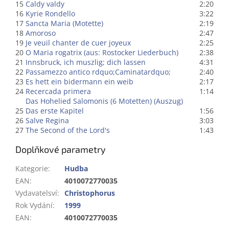
15
Caldy valdy
2:20
16
Kyrie Rondello
3:22
17
Sancta Maria (Motette)
2:19
18
Amoroso
2:47
19
Je veuil chanter de cuer joyeux
2:25
20
O Maria rogatrix (aus: Rostocker Liederbuch)
2:38
21
Innsbruck, ich muszlig; dich lassen
4:31
22
Passamezzo antico rdquo;Caminatardquo;
2:40
23
Es hett ein bidermann ein weib
2:17
24
Recercada primera
1:14
Das Hohelied Salomonis (6 Motetten) (Auszug)
25
Das erste Kapitel
1:56
26
Salve Regina
3:03
27
The Second of the Lord's
1:43
Doplňkové parametry
Kategorie
:
Hudba
EAN
:
4010072770035
Vydavatelsví
:
Christophorus
Rok Vydání
:
1999
EAN
:
4010072770035