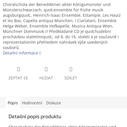
Choralschola der Benediktiner-abtei Königsmünster und
Münsterschwarzach, quot;ensemble für frühe musik
augsburgquot;, Heinrich-Isaac-Ensemble, Estampie, Les Haulz
et les Bas, Capella antiqua München, I Ciarlatani, Ensemble
Helga Weber, Ensemble Hofkapelle, Musica Antiqua Wien,
Münchner Dommusik // Předkládané CD je quot;hudební
procházkou staletímiquot;, od 8. do 16. století a je současně i
reprezentativním přehledem nahrávek výše uvedených
souborů.
Detailní informace
ZEPTAT SE
HLÍDAT
SDÍLET
Popis
Hodnocení
Diskuze
Detailní popis produktu
Choralschola der Benediktiner-abtei Königsmünster und