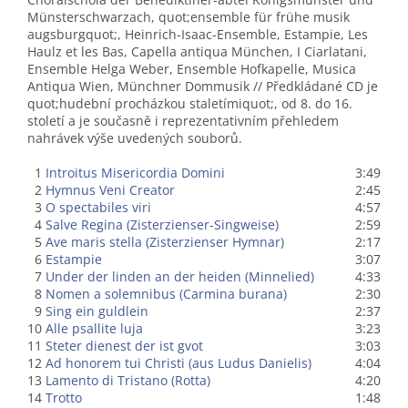
Münsterschwarzach, quot;ensemble für frühe musik
augsburgquot;, Heinrich-Isaac-Ensemble, Estampie, Les
Haulz et les Bas, Capella antiqua München, I Ciarlatani,
Ensemble Helga Weber, Ensemble Hofkapelle, Musica
Antiqua Wien, Münchner Dommusik // Předkládané CD je
quot;hudební procházkou staletímiquot;, od 8. do 16.
století a je současně i reprezentativním přehledem
nahrávek výše uvedených souborů.
1
Introitus Misericordia Domini
3:49
2
Hymnus Veni Creator
2:45
3
O spectabiles viri
4:57
4
Salve Regina (Zisterzienser-Singweise)
2:59
5
Ave maris stella (Zisterzienser Hymnar)
2:17
6
Estampie
3:07
7
Under der linden an der heiden (Minnelied)
4:33
8
Nomen a solemnibus (Carmina burana)
2:30
9
Sing ein guldlein
2:37
10
Alle psallite luja
3:23
11
Steter dienest der ist gvot
3:03
12
Ad honorem tui Christi (aus Ludus Danielis)
4:04
13
Lamento di Tristano (Rotta)
4:20
14
Trotto
1:48