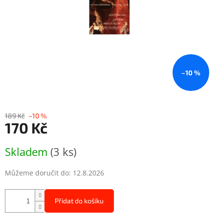
–10 %
189 Kč
–10 %
170 Kč
Měrná
Skladem
(3 ks)
cena:
Můžeme doručit do:
12.8.2026
Přidat do košíku