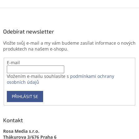
Z
á
p
a
Odebírat newsletter
t
Vložte svůj e-mail a my vám budeme zasílat informace o nových
í
produktech na našem e-shopu.
E-mail
Vložením e-mailu souhlasíte s
podmínkami ochrany
osobních údajů
PŘIHLÁSIT SE
Kontakt
Rosa Media s.r.o.