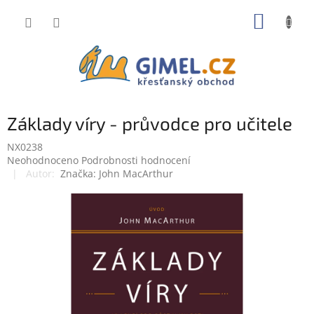
Přejít
NÁKUP
na
obsah
KOŠÍK
Základy víry - průvodce pro učitele
NX0238
Průměrné
Neohodnoceno
Podrobnosti hodnocení
hodnocení
Značka:
John MacArthur
produktu
je
0,0
z
5
hvězdiček.