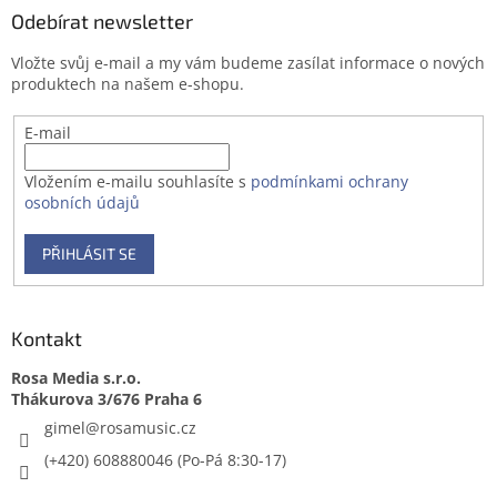
a
Odebírat newsletter
t
Vložte svůj e-mail a my vám budeme zasílat informace o nových
í
produktech na našem e-shopu.
E-mail
Vložením e-mailu souhlasíte s
podmínkami ochrany
osobních údajů
PŘIHLÁSIT SE
Kontakt
Rosa Media s.r.o.
gimel
@
rosamusic.cz
(+420) 608880046