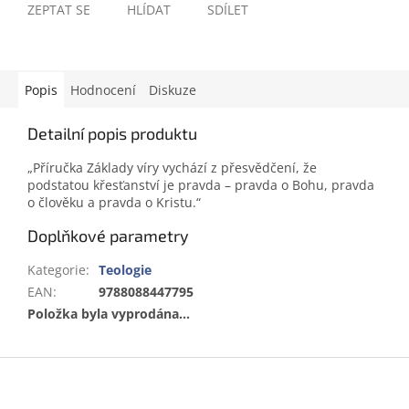
ZEPTAT SE
HLÍDAT
SDÍLET
Popis
Hodnocení
Diskuze
Detailní popis produktu
„Příručka Základy víry vychází z přesvědčení, že
podstatou křesťanství je pravda – pravda o Bohu, pravda
o člověku a pravda o Kristu.“
Doplňkové parametry
Kategorie
:
Teologie
EAN
:
9788088447795
Položka byla vyprodána…
Z
á
p