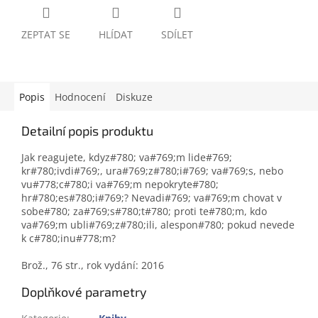
ZEPTAT SE
HLÍDAT
SDÍLET
Popis
Hodnocení
Diskuze
Detailní popis produktu
Jak reagujete, kdyz#780; va#769;m lide#769;
kr#780;ivdi#769;, ura#769;z#780;i#769; va#769;s, nebo
vu#778;c#780;i va#769;m nepokryte#780;
hr#780;es#780;i#769;? Nevadi#769; va#769;m chovat v
sobe#780; za#769;s#780;t#780; proti te#780;m, kdo
va#769;m ubli#769;z#780;ili, alespon#780; pokud nevede
k c#780;inu#778;m?
Brož., 76 str., rok vydání: 2016
Doplňkové parametry