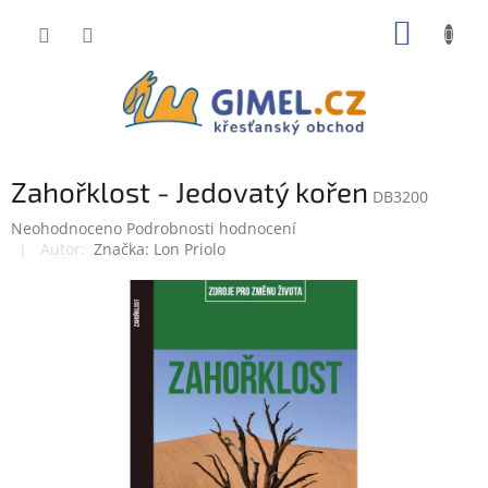
Přejít
NÁKUP
na
obsah
KOŠÍK
Zahořklost - Jedovatý kořen
DB3200
Průměrné
Neohodnoceno
Podrobnosti hodnocení
hodnocení
Značka:
Lon Priolo
produktu
je
0,0
z
5
hvězdiček.