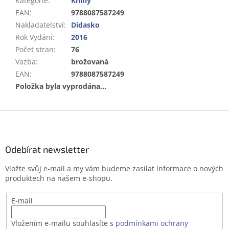
Kategorie
:
Knihy
EAN
:
9788087587249
Nakladatelství
:
Didasko
Rok Vydání
:
2016
Počet stran
:
76
Vazba
:
brožovaná
EAN
:
9788087587249
Položka byla vyprodána…
Z
á
p
a
Odebírat newsletter
t
Vložte svůj e-mail a my vám budeme zasílat informace o nových
í
produktech na našem e-shopu.
E-mail
Vložením e-mailu souhlasíte s
podmínkami ochrany