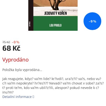
–9 %
75 Kč
–9 %
68 Kč
Měrná
Vyprodáno
cena:
Položka byla vyprodána…
Jak reagujete, kdyz? va?m lide? kr?ivdi?, ura?z?i? va?s, nebo vu?
c?i va?m nepokryte? hr?es?i?? Nevadi? va?m chovat v sobe? za?s?
t? proti te?m, kdo va?m ubli?z?ili, alespon? pokud nevede k c?
inu?m?
Detailní informace