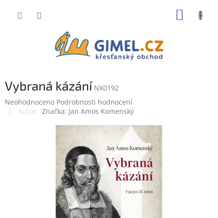
Přejít
NÁKUP
na
obsah
KOŠÍK
Vybraná kázání
NX0192
Průměrné
Neohodnoceno
Podrobnosti hodnocení
hodnocení
Značka:
Jan Amos Komenský
produktu
je
0,0
z
5
hvězdiček.