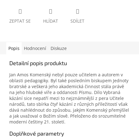
ZEPTAT SE
HLÍDAT
SDÍLET
Popis
Hodnocení
Diskuze
Detailní popis produktu
Jan Amos Komenský nebyl pouze učitelem a autorem v
oblasti pedagogiky. Byl také posledním biskupem Jednoty
bratrské a veškerá jeho akademická činnost stála právě
na jeho hluboké víře a oddanosti Písmu. Dílo Vybraná
kázání sice nepatří mezi to nejznámnější z pera Učitele
národů, tato sbírka čtyř kázání z různých příležitostí však
dává nahlédnout do způsobu, jakým Komenský přemýšlel
a jak uvažoval o Božím slově. Přeloženo do srozumitelné
moderní češtiny 21. století.
Doplňkové parametry