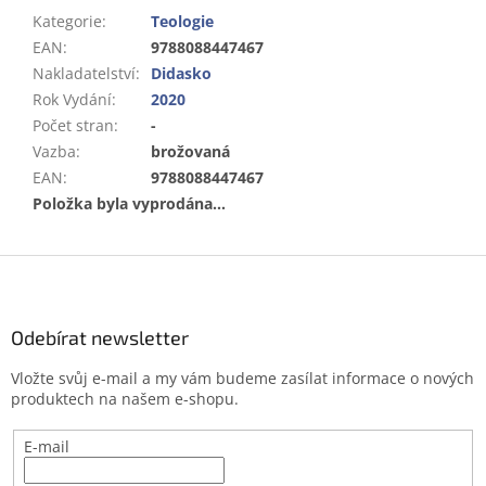
Kategorie
:
Teologie
EAN
:
9788088447467
Nakladatelství
:
Didasko
Rok Vydání
:
2020
Počet stran
:
-
Vazba
:
brožovaná
EAN
:
9788088447467
Položka byla vyprodána…
Z
á
p
a
Odebírat newsletter
t
Vložte svůj e-mail a my vám budeme zasílat informace o nových
í
produktech na našem e-shopu.
E-mail