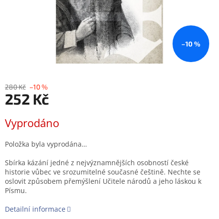
–10 %
280 Kč
–10 %
252 Kč
Měrná
Vyprodáno
cena:
Položka byla vyprodána…
Sbírka kázání jedné z nejvýznamnějších osobností české
historie vůbec ve srozumitelné současné češtině. Nechte se
oslovit způsobem přemýšlení Učitele národů a jeho láskou k
Písmu.
Detailní informace