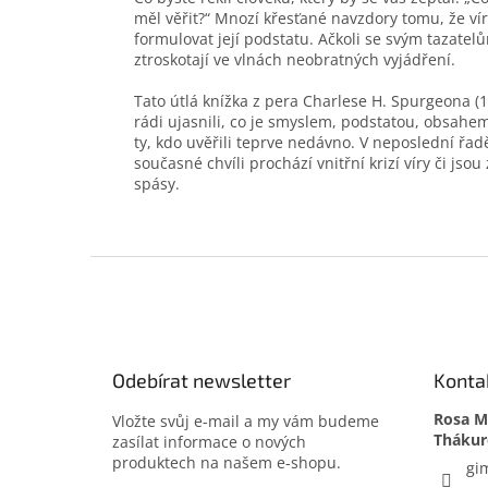
měl věřit?“ Mnozí křesťané navzdory tomu, že víru 
formulovat její podstatu. Ačkoli se svým tazatel
ztroskotají ve vlnách neobratných vyjádření.
Tato útlá knížka z pera Charlese H. Spurgeona (
rádi ujasnili, co je smyslem, podstatou, obsahem
ty, kdo uvěřili teprve nedávno. V neposlední řad
současné chvíli prochází vnitřní krizí víry či jsou
spásy.
Z
á
p
a
t
Odebírat newsletter
Konta
í
Rosa Me
Vložte svůj e-mail a my vám budeme
zasílat informace o nových
produktech na našem e-shopu.
gi