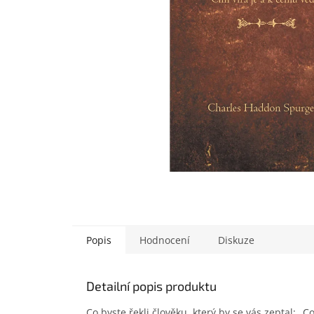
Popis
Hodnocení
Diskuze
Detailní popis produktu
Co byste řekli člověku, který by se vás zeptal: „C