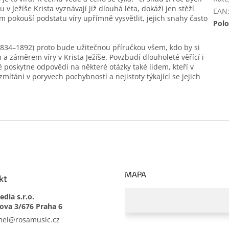
v Ježíše Krista vyznávají již dlouhá léta, dokáží jen stěží
EAN
ům pokouší podstatu víry upřímně vysvětlit, jejich snahy často
Polo
1834–1892) proto bude užitečnou příručkou všem, kdo by si
 a záměrem víry v Krista Ježíše. Povzbudí dlouholeté věřící i
ě poskytne odpovědi na některé otázky také lidem, kteří v
 zmítáni v poryvech pochybností a nejistoty týkající se jejich
MAPA
kt
dia s.r.o.
mel
@
rosamusic.cz