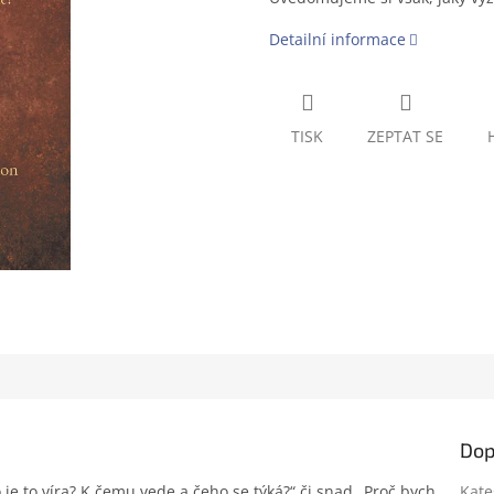
Detailní informace
TISK
ZEPTAT SE
Dop
o je to víra? K čemu vede a čeho se týká?“ či snad „Proč bych
Kate