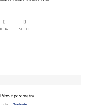
HLÍDAT
SDÍLET
lňkové parametry
gorie
:
Teologie