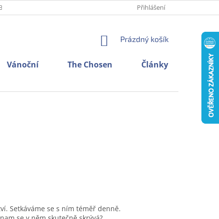
BNÍCH ÚDAJŮ
O NÁS
KONTAKTY
Přihlášení
NÁKUPNÍ
Prázdný košík
KOŠÍK
Vánoční
The Chosen
Články
ství. Setkáváme se s ním téměř denně.
znam se v něm skutečně skrývá?