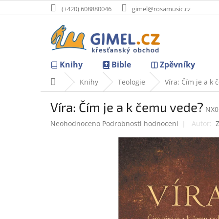
Přejít
(+420) 608880046
gimel@rosamusic.cz
na
obsah
Knihy
Bible
Zpěvníky
Domů
Knihy
Teologie
Víra: Čím je a k
Víra: Čím je a k čemu vede?
NX0
Průměrné
Neohodnoceno
Podrobnosti hodnocení
hodnocení
produktu
je
0,0
z
5
hvězdiček.