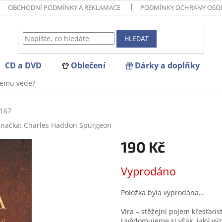
OBCHODNÍ PODMÍNKY A REKLAMACE
PODMÍNKY OCHRANY OSO
HLEDAT
CD a DVD
Oblečení
Dárky a doplňky
 čemu vede?
167
Značka:
Charles Haddon Spurgeon
190 Kč
Měrná
Vyprodáno
cena:
Položka byla vyprodána…
Víra – stěžejní pojem křesťan
Uvědomujeme si však, jaký vý