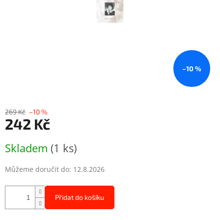
–10 %
269 Kč
–10 %
242 Kč
Měrná
Skladem
(1 ks)
cena:
Můžeme doručit do:
12.8.2026
Přidat do košíku