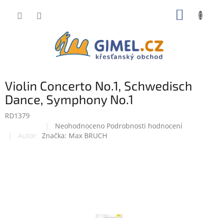
Přejít
NÁKUP
na
obsah
KOŠÍK
Violin Concerto No.1, Schwedisch
Dance, Symphony No.1
RD1379
Průměrné
Neohodnoceno
Podrobnosti hodnocení
Doprodej
hodnocení
Značka:
Max BRUCH
produktu
je
0,0
z
5
hvězdiček.