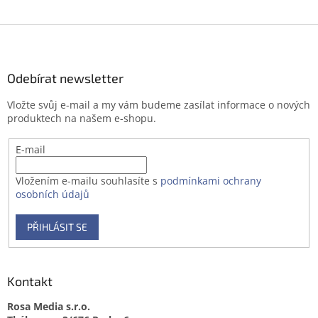
Z
á
p
a
Odebírat newsletter
t
Vložte svůj e-mail a my vám budeme zasílat informace o nových
í
produktech na našem e-shopu.
E-mail
Vložením e-mailu souhlasíte s
podmínkami ochrany
osobních údajů
PŘIHLÁSIT SE
Kontakt
Rosa Media s.r.o.