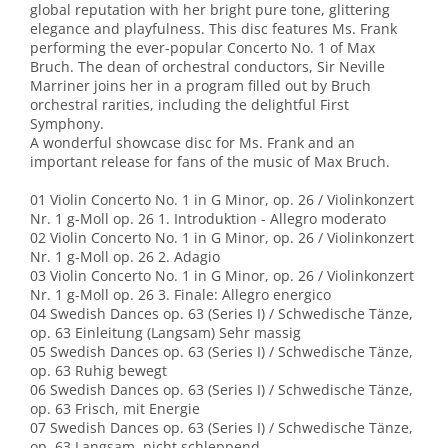
global reputation with her bright pure tone, glittering
elegance and playfulness. This disc features Ms. Frank
performing the ever-popular Concerto No. 1 of Max
Bruch. The dean of orchestral conductors, Sir Neville
Marriner joins her in a program filled out by Bruch
orchestral rarities, including the delightful First
Symphony.
A wonderful showcase disc for Ms. Frank and an
important release for fans of the music of Max Bruch.
01 Violin Concerto No. 1 in G Minor, op. 26 / Violinkonzert
Nr. 1 g-Moll op. 26 1. Introduktion - Allegro moderato
02 Violin Concerto No. 1 in G Minor, op. 26 / Violinkonzert
Nr. 1 g-Moll op. 26 2. Adagio
03 Violin Concerto No. 1 in G Minor, op. 26 / Violinkonzert
Nr. 1 g-Moll op. 26 3. Finale: Allegro energico
04 Swedish Dances op. 63 (Series I) / Schwedische Tänze,
op. 63 Einleitung (Langsam) Sehr massig
05 Swedish Dances op. 63 (Series I) / Schwedische Tänze,
op. 63 Ruhig bewegt
06 Swedish Dances op. 63 (Series I) / Schwedische Tänze,
op. 63 Frisch, mit Energie
07 Swedish Dances op. 63 (Series I) / Schwedische Tänze,
op. 63 Langsam, nicht schleppend