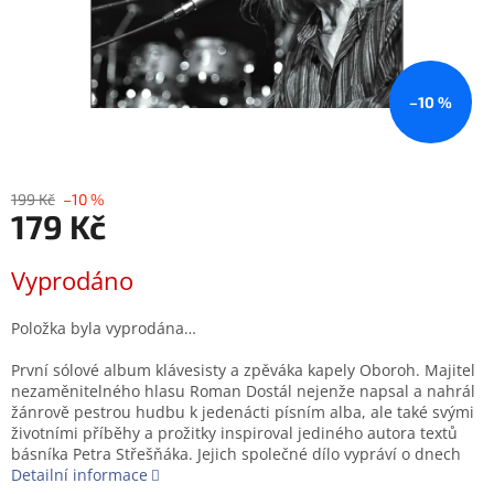
–10 %
199 Kč
–10 %
179 Kč
Měrná
Vyprodáno
cena:
Položka byla vyprodána…
První sólové album klávesisty a zpěváka kapely Oboroh. Majitel
nezaměnitelného hlasu Roman Dostál nejenže napsal a nahrál
žánrově pestrou hudbu k jedenácti písním alba, ale také svými
životními příběhy a prožitky inspiroval jediného autora textů
básníka Petra Střešňáka. Jejich společné dílo vypráví o dnech
Detailní informace