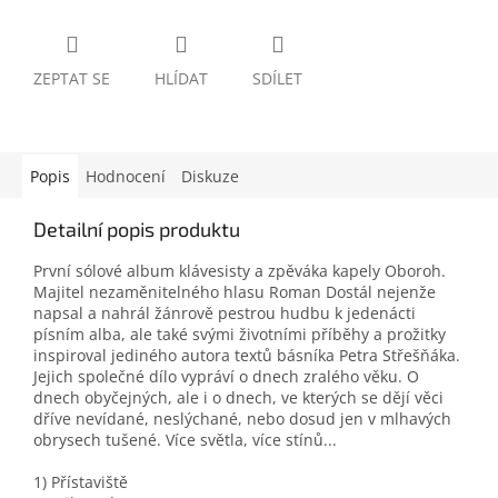
ZEPTAT SE
HLÍDAT
SDÍLET
Popis
Hodnocení
Diskuze
Detailní popis produktu
První sólové album klávesisty a zpěváka kapely Oboroh.
Majitel nezaměnitelného hlasu Roman Dostál nejenže
napsal a nahrál žánrově pestrou hudbu k jedenácti
písním alba, ale také svými životními příběhy a prožitky
inspiroval jediného autora textů básníka Petra Střešňáka.
Jejich společné dílo vypráví o dnech zralého věku. O
dnech obyčejných, ale i o dnech, ve kterých se dějí věci
dříve nevídané, neslýchané, nebo dosud jen v mlhavých
obrysech tušené. Více světla, více stínů...
1) Přístaviště