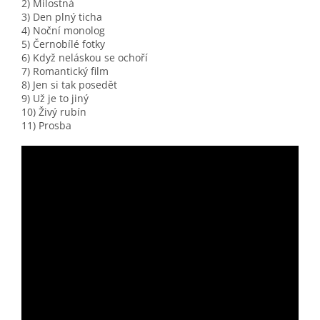
2) Milostná
3) Den plný ticha
4) Noční monolog
5) Černobílé fotky
6) Když neláskou se ochoří
7) Romantický film
8) Jen si tak posedět
9) Už je to jiný
10) Živý rubín
11) Prosba