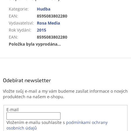
Kategorie
:
Hudba
EAN
:
8595083802280
Vydavatelsví
:
Rosa Media
Rok Vydání
:
2015
EAN
:
8595083802280
Položka byla vyprodána…
Z
á
p
a
Odebírat newsletter
t
Vložte svůj e-mail a my vám budeme zasílat informace o nových
í
produktech na našem e-shopu.
E-mail
Vložením e-mailu souhlasíte s
podmínkami ochrany
osobních údajů