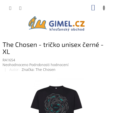
Přejít
NÁKUP
na
obsah
KOŠÍK
The Chosen - tričko unisex černé -
XL
RA1654
Průměrné
Neohodnoceno
Podrobnosti hodnocení
hodnocení
Značka:
The Chosen
produktu
je
0,0
z
5
hvězdiček.