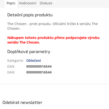
Popis
Hodnocení
Diskuze
Detailní popis produktu
The Chosen - proti proudu. Oficiální tričko k seriálu The
Chosen.
Nákupem tohoto produktu přímo podporujete výrobu
seriálu The Chosen.
Doplňkové parametry
Kategorie
:
Oblečení
EAN
:
0000000016544
EAN
:
0000000016544
Z
á
p
a
Odebírat newsletter
t