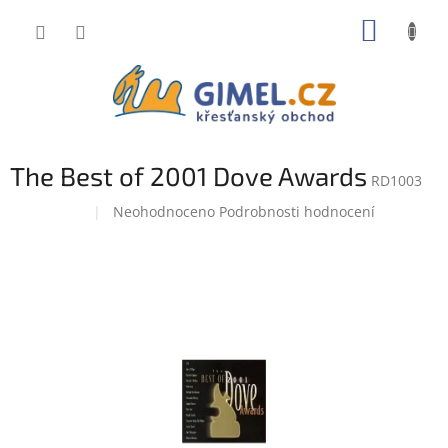
Přejít
NÁKUP
na
obsah
KOŠÍK
The Best of 2001 Dove Awards
RD1003
Průměrné
Neohodnoceno
Podrobnosti hodnocení
Doprodej
hodnocení
produktu
je
0,0
z
5
hvězdiček.