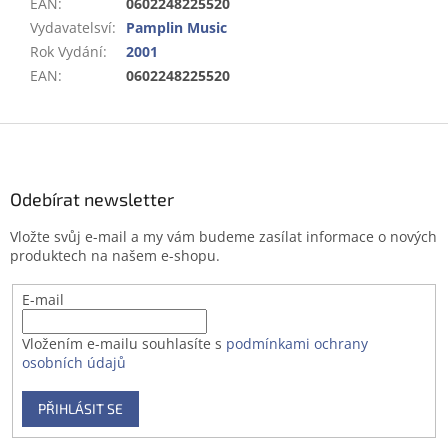
EAN
:
0602248225520
Vydavatelsví
:
Pamplin Music
Rok Vydání
:
2001
EAN
:
0602248225520
Z
á
p
a
Odebírat newsletter
t
Vložte svůj e-mail a my vám budeme zasílat informace o nových
í
produktech na našem e-shopu.
E-mail
Vložením e-mailu souhlasíte s
podmínkami ochrany
osobních údajů
PŘIHLÁSIT SE