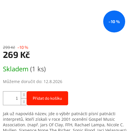
–10 %
299 Kč
–10 %
269 Kč
Měrná
Skladem
(1 ks)
cena:
Můžeme doručit do:
12.8.2026
Přidat do košíku
Jak už napovídá název, jde o výběr patnácti písní patnácti
interpretů, kteří získali v roce 2001 ocenění Gospel Music
Association. (např. Jars Of Clay, FFH, Rachael Lampa, Nicole C.
Mullen, Sixpence None The Richer, Sonic Flood, Jaci Velasquez)