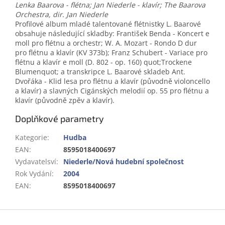
Lenka Baarova - flétna; Jan Niederle - klavír; The Baarova
Orchestra, dir. Jan Niederle
Profilové album mladé talentované flétnistky L. Baarové
obsahuje následující skladby: František Benda - Koncert e
moll pro flétnu a orchestr; W. A. Mozart - Rondo D dur
pro flétnu a klavír (KV 373b); Franz Schubert - Variace pro
flétnu a klavír e moll (D. 802 - op. 160) quot;Trockene
Blumenquot; a transkripce L. Baarové skladeb Ant.
Dvořáka - Klid lesa pro flétnu a klavír (původně violoncello
a klavír) a slavných Cigánských melodií op. 55 pro flétnu a
klavír (původně zpěv a klavír).
Doplňkové parametry
Kategorie
:
Hudba
EAN
:
8595018400697
Vydavatelsví
:
Niederle/Nová hudební společnost
Rok Vydání
:
2004
EAN
:
8595018400697
Z