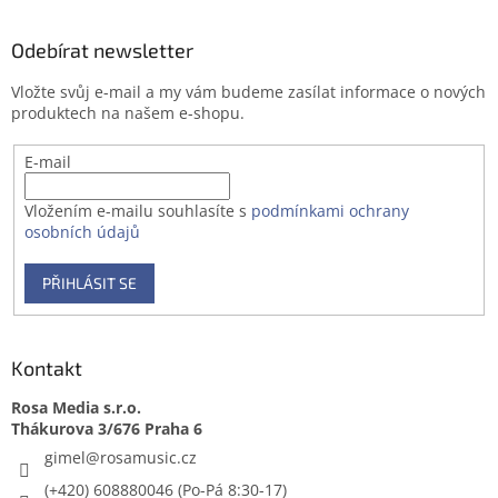
á
p
a
Odebírat newsletter
t
Vložte svůj e-mail a my vám budeme zasílat informace o nových
í
produktech na našem e-shopu.
E-mail
Vložením e-mailu souhlasíte s
podmínkami ochrany
osobních údajů
PŘIHLÁSIT SE
Kontakt
Rosa Media s.r.o.
gimel
@
rosamusic.cz
(+420) 608880046