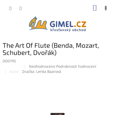
Přejít
NÁKUP
na
obsah
KOŠÍK
The Art Of Flute (Benda, Mozart,
Schubert, Dvořák)
DD0795
Průměrné
Neohodnoceno
Podrobnosti hodnocení
Doprodej
hodnocení
Značka:
Lenka Baarová
produktu
je
0,0
z
5
hvězdiček.