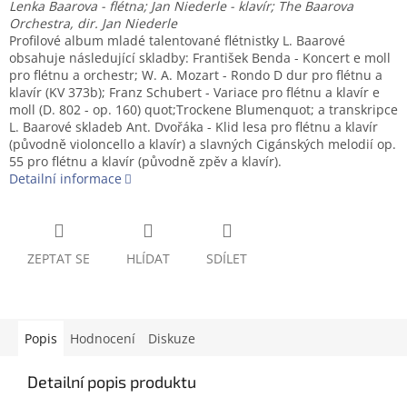
Lenka Baarova - flétna; Jan Niederle - klavír; The Baarova
Orchestra, dir. Jan Niederle
Profilové album mladé talentované flétnistky L. Baarové
obsahuje následující skladby: František Benda - Koncert e moll
pro flétnu a orchestr; W. A. Mozart - Rondo D dur pro flétnu a
klavír (KV 373b); Franz Schubert - Variace pro flétnu a klavír e
moll (D. 802 - op. 160) quot;Trockene Blumenquot; a transkripce
L. Baarové skladeb Ant. Dvořáka - Klid lesa pro flétnu a klavír
(původně violoncello a klavír) a slavných Cigánských melodií op.
55 pro flétnu a klavír (původně zpěv a klavír).
Detailní informace
ZEPTAT SE
HLÍDAT
SDÍLET
Popis
Hodnocení
Diskuze
Detailní popis produktu