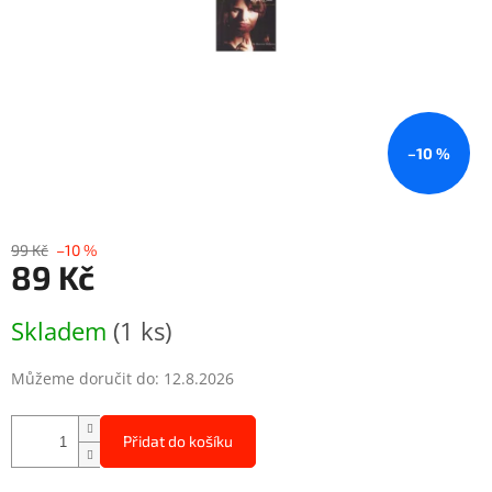
–10 %
99 Kč
–10 %
89 Kč
Měrná
Skladem
(1 ks)
cena:
Můžeme doručit do:
12.8.2026
Přidat do košíku