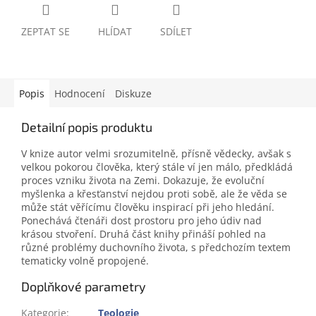
ZEPTAT SE
HLÍDAT
SDÍLET
Popis
Hodnocení
Diskuze
Detailní popis produktu
V knize autor velmi srozumitelně, přísně vědecky, avšak s
velkou pokorou člověka, který stále ví jen málo, předkládá
proces vzniku života na Zemi. Dokazuje, že evoluční
myšlenka a křesťanství nejdou proti sobě, ale že věda se
může stát věřícímu člověku inspirací při jeho hledání.
Ponechává čtenáři dost prostoru pro jeho údiv nad
krásou stvoření. Druhá část knihy přináší pohled na
různé problémy duchovního života, s předchozím textem
tematicky volně propojené.
Doplňkové parametry
Kategorie
:
Teologie