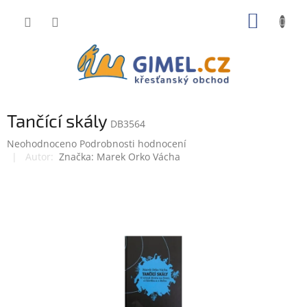
Přejít
NÁKUP
na
obsah
KOŠÍK
Tančící skály
DB3564
Průměrné
Neohodnoceno
Podrobnosti hodnocení
hodnocení
Značka:
Marek Orko Vácha
produktu
je
0,0
z
5
hvězdiček.