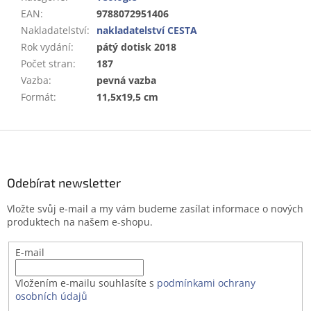
EAN
:
9788072951406
Nakladatelství
:
nakladatelství CESTA
Rok vydání
:
pátý dotisk 2018
Počet stran
:
187
Vazba
:
pevná vazba
Formát
:
11,5x19,5 cm
Z
á
p
a
Odebírat newsletter
t
Vložte svůj e-mail a my vám budeme zasílat informace o nových
í
produktech na našem e-shopu.
E-mail
Vložením e-mailu souhlasíte s
podmínkami ochrany
osobních údajů