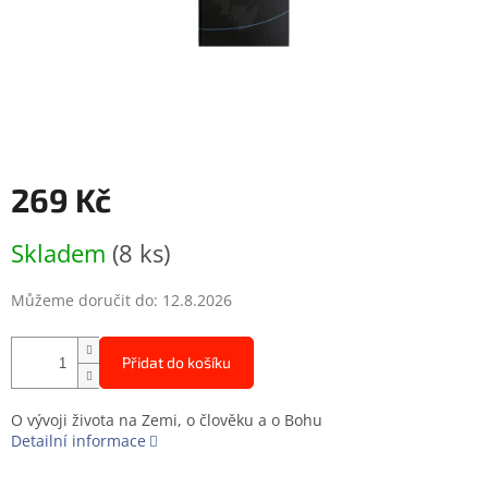
269 Kč
Měrná
Skladem
(8 ks)
cena:
Můžeme doručit do:
12.8.2026
Přidat do košíku
O vývoji života na Zemi, o člověku a o Bohu
Detailní informace