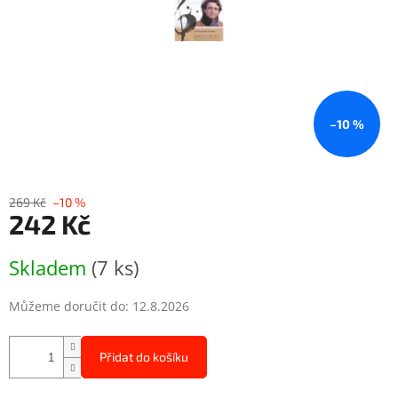
–10 %
269 Kč
–10 %
242 Kč
Měrná
Skladem
(7 ks)
cena:
Můžeme doručit do:
12.8.2026
Přidat do košíku