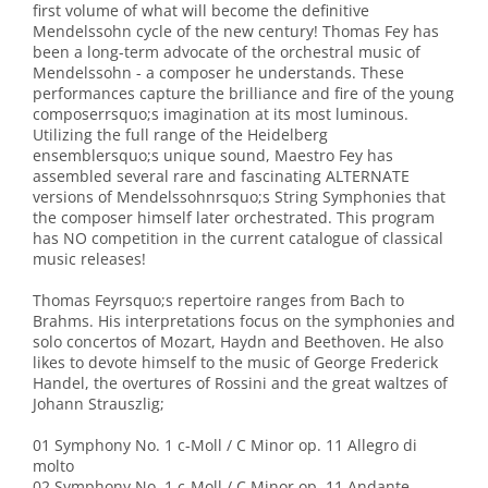
first volume of what will become the definitive
Mendelssohn cycle of the new century! Thomas Fey has
been a long-term advocate of the orchestral music of
Mendelssohn - a composer he understands. These
performances capture the brilliance and fire of the young
composerrsquo;s imagination at its most luminous.
Utilizing the full range of the Heidelberg
ensemblersquo;s unique sound, Maestro Fey has
assembled several rare and fascinating ALTERNATE
versions of Mendelssohnrsquo;s String Symphonies that
the composer himself later orchestrated. This program
has NO competition in the current catalogue of classical
music releases!
Thomas Feyrsquo;s repertoire ranges from Bach to
Brahms. His interpretations focus on the symphonies and
solo concertos of Mozart, Haydn and Beethoven. He also
likes to devote himself to the music of George Frederick
Handel, the overtures of Rossini and the great waltzes of
Johann Strauszlig;
01 Symphony No. 1 c-Moll / C Minor op. 11 Allegro di
molto
02 Symphony No. 1 c-Moll / C Minor op. 11 Andante