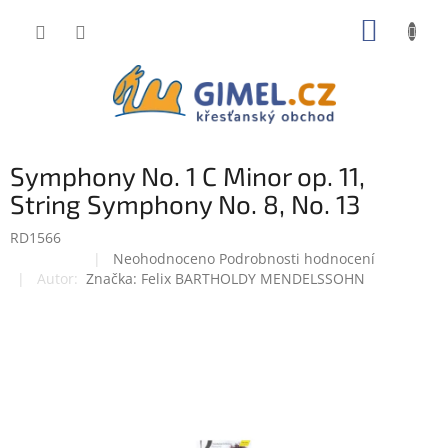
Přejít
NÁKUP
na
obsah
KOŠÍK
Symphony No. 1 C Minor op. 11,
String Symphony No. 8, No. 13
RD1566
Průměrné
Neohodnoceno
Podrobnosti hodnocení
Doprodej
hodnocení
Značka:
Felix BARTHOLDY MENDELSSOHN
produktu
je
0,0
z
5
hvězdiček.