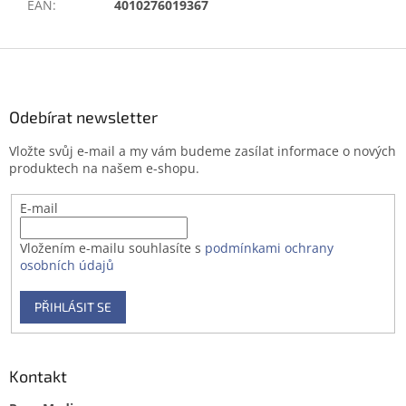
EAN
:
4010276019367
Z
á
p
a
Odebírat newsletter
t
Vložte svůj e-mail a my vám budeme zasílat informace o nových
í
produktech na našem e-shopu.
E-mail
Vložením e-mailu souhlasíte s
podmínkami ochrany
osobních údajů
PŘIHLÁSIT SE
Kontakt