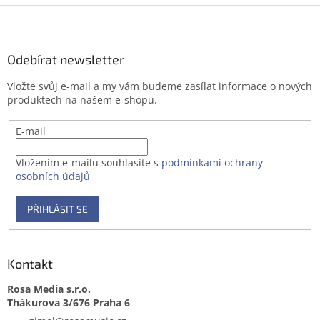
Z
á
p
a
Odebírat newsletter
t
Vložte svůj e-mail a my vám budeme zasílat informace o nových
í
produktech na našem e-shopu.
E-mail
Vložením e-mailu souhlasíte s
podmínkami ochrany
osobních údajů
PŘIHLÁSIT SE
Kontakt
Rosa Media s.r.o.