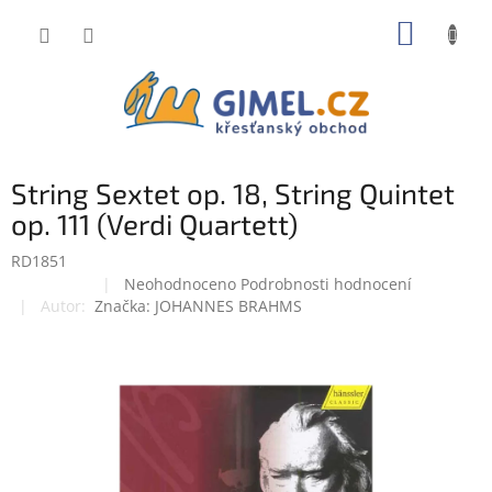
Přejít
NÁKUP
na
obsah
KOŠÍK
String Sextet op. 18, String Quintet
op. 111 (Verdi Quartett)
RD1851
Průměrné
Neohodnoceno
Podrobnosti hodnocení
Doprodej
hodnocení
Značka:
JOHANNES BRAHMS
produktu
je
0,0
z
5
hvězdiček.