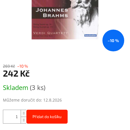
–10 %
269 Kč
–10 %
242 Kč
Měrná
Skladem
(3 ks)
cena:
Můžeme doručit do:
12.8.2026
Přidat do košíku