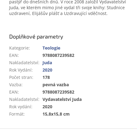
pastýř do dnešních dnů. V roce 2008 založil Vydavatelství
Juda, ve kterém mimo jiné vydal tři svoje knihy: Studnice
uzdravení, Elijášův plášť a Uzdravující vděčnost.
Doplňkové parametry
Kategorie
:
Teologie
EAN
:
9788087239582
Nakladatelství
:
Juda
Rok Vydání
:
2020
Počet stran
:
178
Vazba
:
pevná vazba
EAN
:
9788087239582
Nakladatelství
:
Vydavatelství Juda
Rok vydání
:
2020
Formát
:
15,8x15,8 cm
Z