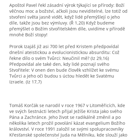
Apoštol Pavel řekl zásadní výrok týkající se přírody: Boží
věčnou moc a božství, ačkoli jsou neviditelné, lze totiž od
stvoření světa jasně vidět, když lidé přemýšlejí o jeho
díle, takže jsou bez výmluvy. (Ř 1,20) Když budeme
přemýšlet o Božím stvořitelském díle, uvidíme v přírodě
mnohé Boží stopy!
Prorok Izajáš již asi 700 let před Kristem předpovídal
dnešní ateistickou a evolucionistickou absurditu: Což
řekne dílo o svém Tvůrci: Neučinil mě? (Iz 29,16)
Předpovídal ale také den, kdy lidé poznají svého
Stvořitele: V onen den bude člověk vzhlížet ke svému
Tvůrci a jeho oči budou s úctou hledět ke Svatému
Izraele. (Iz 17,7)
Tomáš Korčák se narodil v roce 1967 v Litoměřicích, kde
ve svých šestnácti letech přijal Ježíše Krista jako svého
Pána a Zachránce. Jeho život se radikálně změnil a po
několika letech prožil povolání kázat evangelium Božího
království. V roce 1991 založil se svými spolupracovníky
Křesťanské společenství Juda na Mělníku, kde slouží jako