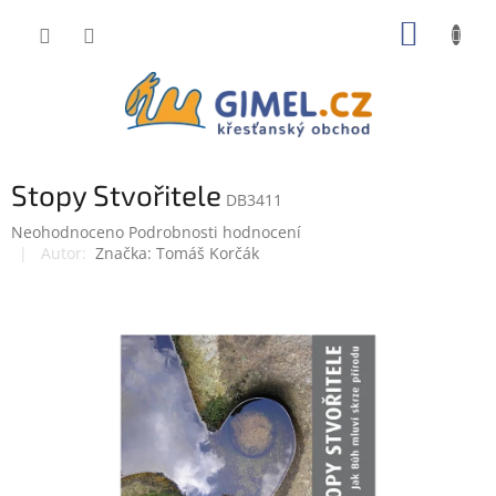
Přejít
NÁKUP
na
obsah
KOŠÍK
Stopy Stvořitele
DB3411
Průměrné
Neohodnoceno
Podrobnosti hodnocení
hodnocení
Značka:
Tomáš Korčák
produktu
je
0,0
z
5
hvězdiček.