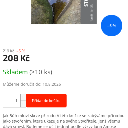
–5 %
219 Kč
–5 %
208 Kč
Měrná
Skladem
(>10 ks)
cena:
Můžeme doručit do:
10.8.2026
Přidat do košíku
Jak Bůh mluví skrze přírodu V této knížce se zabýváme přírodou
jako stvořením, které ukazuje na svého Stvořitele, jenž všemu
dává smysl. Budeme se učit jednat podle výzvy Jana Amose