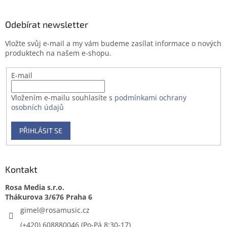
á
p
a
Odebírat newsletter
t
Vložte svůj e-mail a my vám budeme zasílat informace o nových
í
produktech na našem e-shopu.
E-mail
Vložením e-mailu souhlasíte s
podmínkami ochrany
osobních údajů
PŘIHLÁSIT SE
Kontakt
Rosa Media s.r.o.
gimel
@
rosamusic.cz
(+420) 608880046