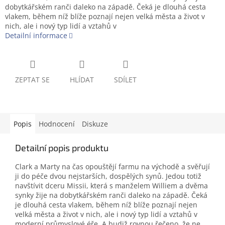
dobytkářském ranči daleko na západě. Čeká je dlouhá cesta
vlakem, během níž blíže poznají nejen velká města a život v
nich, ale i nový typ lidí a vztahů v
Detailní informace
ZEPTAT SE
HLÍDAT
SDÍLET
Popis
Hodnocení
Diskuze
Detailní popis produktu
Clark a Marty na čas opouštějí farmu na východě a svěřují
ji do péče dvou nejstarších, dospělých synů. Jedou totiž
navštívit dceru Missii, která s manželem Williem a dvěma
synky žije na dobytkářském ranči daleko na západě. Čeká
je dlouhá cesta vlakem, během níž blíže poznají nejen
velká města a život v nich, ale i nový typ lidí a vztahů v
moderní průmyslové éře. A budiž rovnou řečeno, že ne