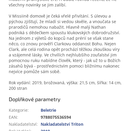
všechny novinky se jim zalíbí.
V Missiině domově je čeká vřelé přivítání. S úlevou a
pýchou zjišťují, že mladí si vedou skvěle, a vnoučata se
prarodičů nemohou nabažit. Hlavně malý Nathan
podniká s dědečkem spoustu klukovských dobrodružství.
Na jednom z výletů do kopců nad prérií se však stane
něco, co znovu prověří Clarkovu oddanost Bohu. Nejen
Clark, ale celá rodina opět prochází těžkou zkouškou víry
a vzájemné lásky. Ve chvílích nejhlubšího zoufalství jim
pomocnou ruku nabídne člověk, který - jak už to u Božích
zásahů bývá - prostřednictvím pomoci bližnímu nakonec
nejvíce pomůže sám sobě.
Rok vydání: 2019, brožovaná, výška: 21,5 cm, šířka: 14 cm,
200 stran
Doplňkové parametry
Kategorie
:
Beletrie
EAN
:
9788075536594
Nakladatelství
:
Nakladatelství Triton