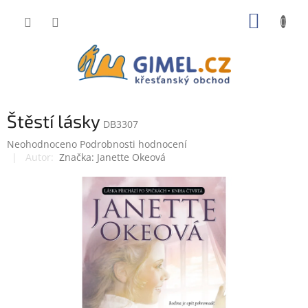
Přejít
NÁKUP
na
obsah
KOŠÍK
Štěstí lásky
DB3307
Průměrné
Neohodnoceno
Podrobnosti hodnocení
hodnocení
Značka:
Janette Okeová
produktu
je
0,0
z
5
hvězdiček.