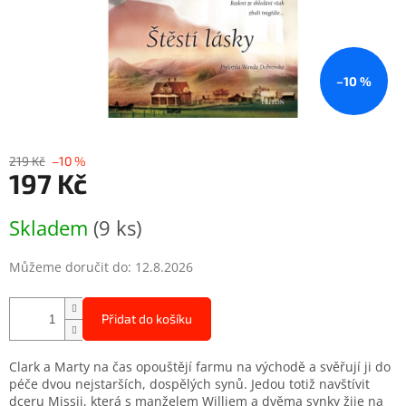
–10 %
219 Kč
–10 %
197 Kč
Měrná
Skladem
(9 ks)
cena:
Můžeme doručit do:
12.8.2026
Přidat do košíku
Clark a Marty na čas opouštějí farmu na východě a svěřují ji do
péče dvou nejstarších, dospělých synů. Jedou totiž navštívit
dceru Missii, která s manželem Williem a dvěma synky žije na