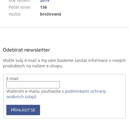
Rok Vydání
:
2019
Počet stran
:
136
Vazba
:
brožovaná
Z
á
p
a
Odebírat newsletter
t
Vložte svůj e-mail a my vám budeme zasílat informace o nových
í
produktech na našem e-shopu.
E-mail
Vložením e-mailu souhlasíte s
podmínkami ochrany
osobních údajů
PŘIHLÁSIT SE