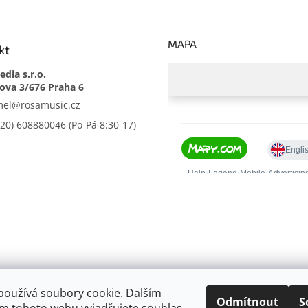
MAPA
kt
dia s.r.o.
mel
@
rosamusic.cz
420) 608880046
používá soubory cookie. Dalším
Odmítnout
S