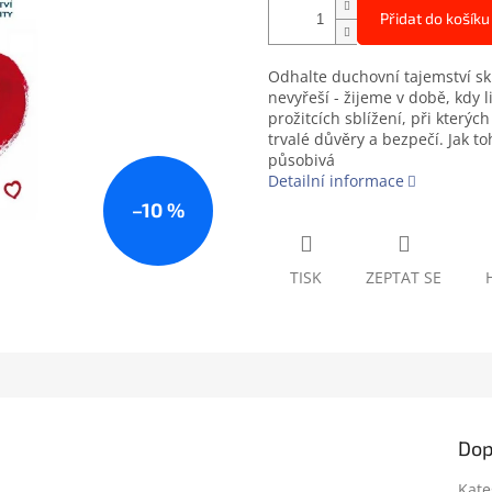
Přidat do košíku
Odhalte duchovní tajemství sk
nevyřeší - žijeme v době, kdy l
prožitcích sblížení, při kterýc
trvalé důvěry a bezpečí. Jak 
působivá
Detailní informace
–10 %
TISK
ZEPTAT SE
Dop
Kate