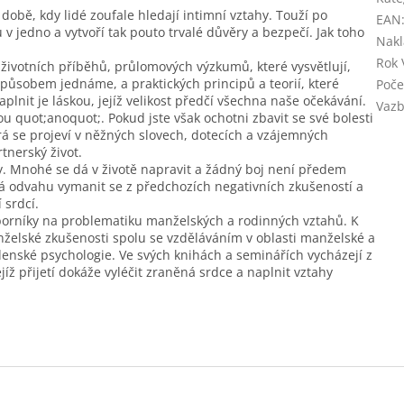
době, kdy lidé zoufale hledají intimní vztahy. Touží po
EAN
u v jedno a vytvoří tak pouto trvalé důvěry a bezpečí. Jak toho
Nakl
Rok 
životních příběhů, průlomových výzkumů, které vysvětlují,
 způsobem jednáme, a praktických principů a teorií, které
Poče
nit je láskou, jejíž velikost předčí všechna naše očekávání.
Vaz
ou quot;anoquot;. Pokud jste však ochotni zbavit se své bolesti
á se projeví v něžných slovech, dotecích a vzájemných
tnerský život.
. Mnohé se dá v životě napravit a žádný boj není předem
dá odvahu vymanit se z předchozích negativních zkušeností a
 srdcí.
orníky na problematiku manželských a rodinných vztahů. K
anželské zkušenosti spolu se vzděláváním v oblasti manželské a
nské psychologie. Ve svých knihách a seminářích vycházejí z
jíž přijetí dokáže vyléčit zraněná srdce a naplnit vztahy