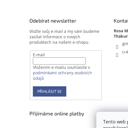
p
a
t
Odebírat newsletter
Konta
í
Rosa Me
Vložte svůj e-mail a my vám budeme
zasílat informace o nových
produktech na našem e-shopu.
gi
(+
E-mail
Vložením e-mailu souhlasíte s
podmínkami ochrany osobních
údajů
PŘIHLÁSIT SE
Přijímáme online platby
Tento web 