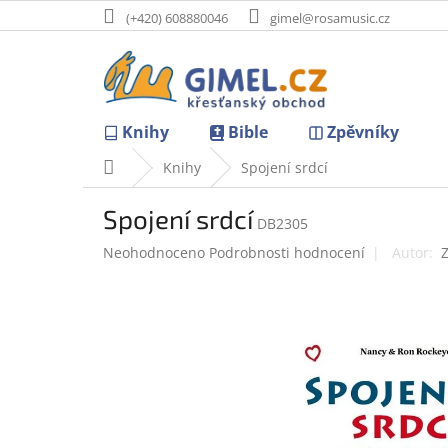
Přejít
(+420) 608880046
gimel@rosamusic.cz
na
obsah
Knihy
Bible
Zpěvníky
Domů
Knihy
Spojení srdcí
Spojení srdcí
DB2305
Průměrné
Neohodnoceno
Podrobnosti hodnocení
hodnocení
produktu
je
0,0
z
5
hvězdiček.