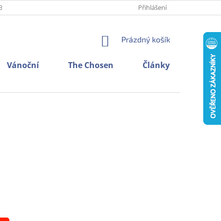
BNÍCH ÚDAJŮ
O NÁS
KONTAKTY
Přihlášení
NÁKUPNÍ
Prázdný košík
KOŠÍK
Vánoční
The Chosen
Články