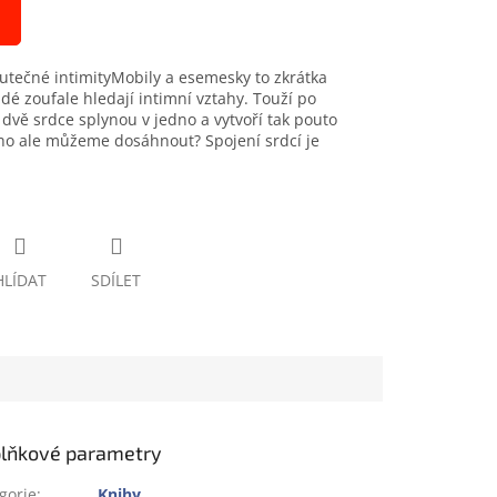
utečné intimityMobily a esemesky to zkrátka
idé zoufale hledají intimní vztahy. Touží po
h dvě srdce splynou v jedno a vytvoří tak pouto
toho ale můžeme dosáhnout? Spojení srdcí je
HLÍDAT
SDÍLET
lňkové parametry
gorie
:
Knihy