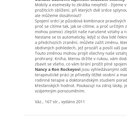
Mobily a esemesky to zkrátka nevyřeší - žijeme v 
prožitcích sblížení, při kterých dvě srdce splyno
ale můžeme dosáhnout?
Spojení srdcí je působivá kombinace pravdivých 
proč se cítíme tak, jak se cítíme, a proč určitým
mohou pomoci zlepšit naše narušené vztahy a napl
Nestane se to automaticky, když si dva lidé řekn
a předchozích zranění, můžete zažít změnu, kter
obdivných pohledech, jež prozáří a posílí váš par
Touto změnou mohou projít všechny naše vztahy
prohraný. Kniha, kterou držíte v rukou, vám do
zbavit se všeho, co vám brání prožít plné spojení
Nancy a Ron Rockeyovi
jsou vyhledávanými odb
terapeutické práci je přivedly těžké osobní a m
rodinné terapie a doktorandským studiem porade
křesťanských hodnot. Poukazují na zdroj lásky, je
vzájemným porozuměním.
Váz., 167 str., vydáno 2011
Z
á