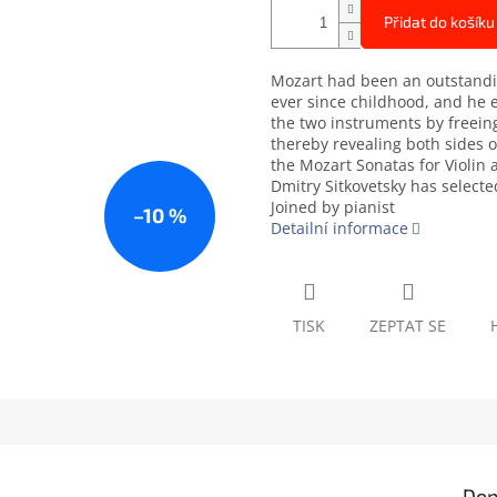
Přidat do košíku
Mozart had been an outstandi
ever since childhood, and he 
the two instruments by freein
thereby revealing both sides of
the Mozart Sonatas for Violin 
Dmitry Sitkovetsky has select
Joined by pianist
–10 %
Detailní informace
TISK
ZEPTAT SE
Dop