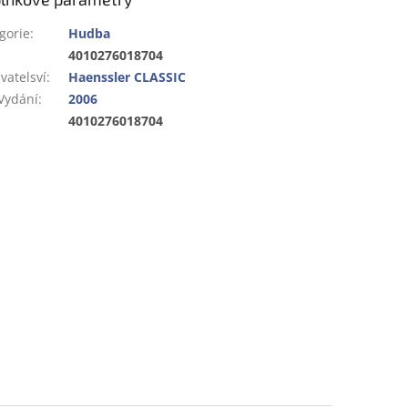
gorie
:
Hudba
:
4010276018704
vatelsví
:
Haenssler CLASSIC
Vydání
:
2006
:
4010276018704