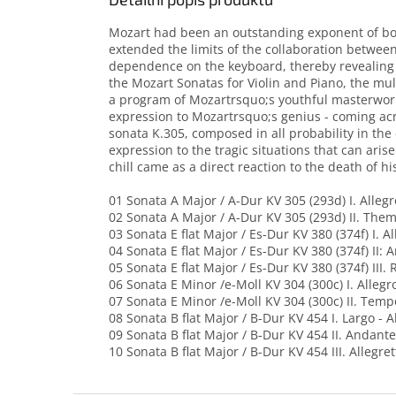
Mozart had been an outstanding exponent of bot
extended the limits of the collaboration between
dependence on the keyboard, thereby revealing bo
the Mozart Sonatas for Violin and Piano, the mul
a program of Mozartrsquo;s youthful masterworks
expression to Mozartrsquo;s genius - coming acro
sonata K.305, composed in all probability in the 
expression to the tragic situations that can aris
chill came as a direct reaction to the death of h
01 Sonata A Major / A-Dur KV 305 (293d) I. Allegr
02 Sonata A Major / A-Dur KV 305 (293d) II. Them
03 Sonata E flat Major / Es-Dur KV 380 (374f) I. A
04 Sonata E flat Major / Es-Dur KV 380 (374f) II:
05 Sonata E flat Major / Es-Dur KV 380 (374f) III.
06 Sonata E Minor /e-Moll KV 304 (300c) I. Allegr
07 Sonata E Minor /e-Moll KV 304 (300c) II. Tem
08 Sonata B flat Major / B-Dur KV 454 I. Largo - A
09 Sonata B flat Major / B-Dur KV 454 II. Andante
10 Sonata B flat Major / B-Dur KV 454 III. Allegret