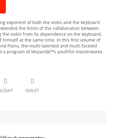
ng exponent of both the violin and the keyboard
extended the limits of the collaboration between
g the violin from its dependence on the keyboard,
 himself at the same time. In this first volume of
and Piano, the multi-talented and multi-faceted
ed a program of Mozartâ€™s youthful masterworks.
HLÍDAT
SDÍLET
lňkové parametry