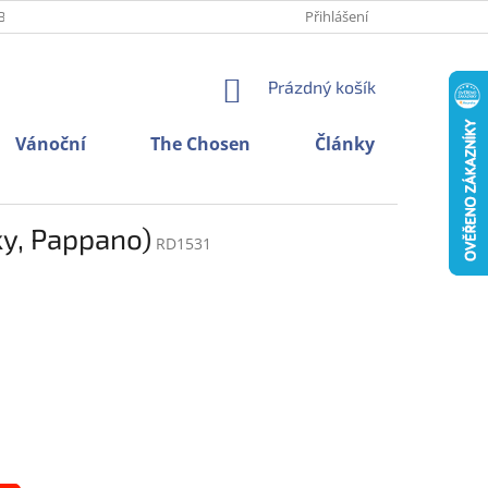
BNÍCH ÚDAJŮ
O NÁS
KONTAKTY
Přihlášení
NÁKUPNÍ
Prázdný košík
KOŠÍK
Vánoční
The Chosen
Články
sky, Pappano)
RD1531