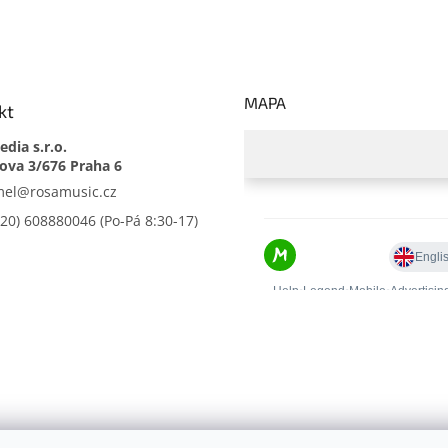
MAPA
kt
dia s.r.o.
mel
@
rosamusic.cz
420) 608880046