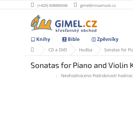
Přejít
(+420) 608880046
gimel@rosamusic.cz
na
obsah
Knihy
Bible
Zpěvníky
Domů
CD a DVD
Hudba
Sonatas for Pi
Sonatas for Piano and Violin 
Průměrné
Neohodnoceno
Podrobnosti hodnoc
Doprodej
hodnocení
produktu
je
0,0
z
5
hvězdiček.