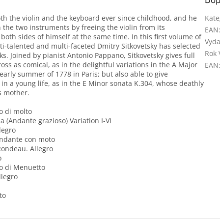
h the violin and the keyboard ever since childhood, and he
Kate
 the two instruments by freeing the violin from its
EAN
th sides of himself at the same time. In this first volume of
Vyda
ti-talented and multi-faceted Dmitry Sitkovetsky has selected
Rok 
. Joined by pianist Antonio Pappano, Sitkovetsky gives full
ss as comical, as in the delightful variations in the A Major
EAN
early summer of 1778 in Paris; but also able to give
e in a young life, as in the E Minor sonata K.304, whose deathly
is mother.
o di molto
a (Andante grazioso) Variation I-VI
llegro
 Andante con moto
 Rondeau. Allegro
o
po di Menuetto
llegro
to