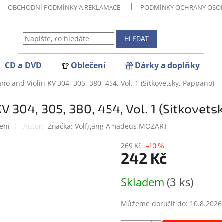
OBCHODNÍ PODMÍNKY A REKLAMACE
PODMÍNKY OCHRANY OSO
HLEDAT
CD a DVD
Oblečení
Dárky a doplňky
ano and Violin KV 304, 305, 380, 454, Vol. 1 (Sitkovetsky, Pappano)
KV 304, 305, 380, 454, Vol. 1 (Sitkovet
ení
Značka:
Volfgang Amadeus MOZART
269 Kč
–10 %
242 Kč
Měrná
Skladem
(3 ks)
cena:
Můžeme doručit do:
10.8.2026