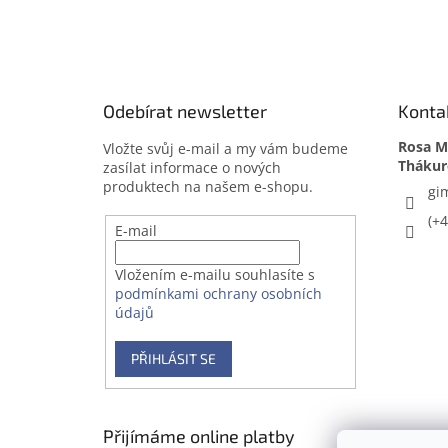
Z
á
p
a
t
Odebírat newsletter
Konta
í
Rosa Me
Vložte svůj e-mail a my vám budeme
zasílat informace o nových
produktech na našem e-shopu.
gi
(+
E-mail
Vložením e-mailu souhlasíte s
podmínkami ochrany osobních
údajů
PŘIHLÁSIT SE
Přijímáme online platby