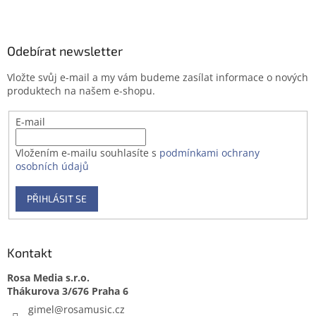
Z
á
p
a
Odebírat newsletter
t
Vložte svůj e-mail a my vám budeme zasílat informace o nových
í
produktech na našem e-shopu.
E-mail
Vložením e-mailu souhlasíte s
podmínkami ochrany
osobních údajů
PŘIHLÁSIT SE
Kontakt
Rosa Media s.r.o.
gimel
@
rosamusic.cz