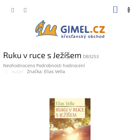
Přejít
NÁKUP
na
obsah
KOŠÍK
Ruku v ruce s Ježíšem
DB3253
Průměrné
Neohodnoceno
Podrobnosti hodnocení
hodnocení
Značka:
Elias Vella
produktu
je
0,0
z
5
hvězdiček.