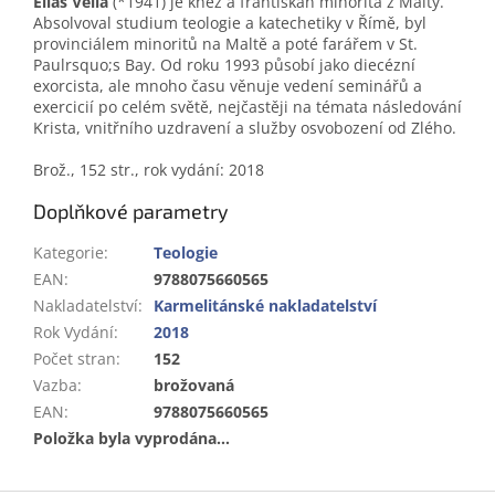
Elias Vella
(*1941) je kněz a františkán minorita z Malty.
Absolvoval studium teologie a katechetiky v Římě, byl
provinciálem minoritů na Maltě a poté farářem v St.
Paulrsquo;s Bay. Od roku 1993 působí jako diecézní
exorcista, ale mnoho času věnuje vedení seminářů a
exercicií po celém světě, nejčastěji na témata následování
Krista, vnitřního uzdravení a služby osvobození od Zlého.
Brož., 152 str., rok vydání: 2018
Doplňkové parametry
Kategorie
:
Teologie
EAN
:
9788075660565
Nakladatelství
:
Karmelitánské nakladatelství
Rok Vydání
:
2018
Počet stran
:
152
Vazba
:
brožovaná
EAN
:
9788075660565
Položka byla vyprodána…