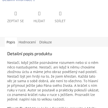
ZEPTAT SE
HLÍDAT
SDÍLET
Popis
Hodnocení
Diskuze
Detailní popis produktu
Nestačí, když Ježíše poznáváme rozumem nebo si o něm
něco nastudujeme. Nestačí, ani když k němu chováme
zbožnou úctu a máme jeho obraz pověšený nad postelí.
Nestačí být jen hrdý na to, že jsem křesťan. Každá tato
věc je sama o sobě dobrá, ale není to všechno. To hlavní
je přijmout Ježíše jako Pána svého života. A kráčet s ním
ruku v ruce. Autor se poutavě a prakticky pokouší ukázat,
co znamená kráčet ruku v ruce s Ježíšem. Prozradit lze
jediné: naplní nás to velkou radostí.