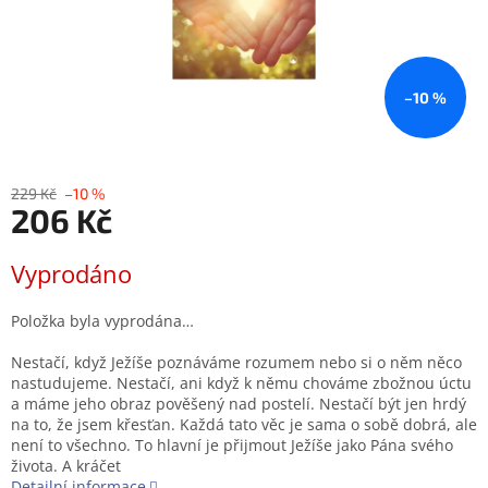
–10 %
229 Kč
–10 %
206 Kč
Měrná
Vyprodáno
cena:
Položka byla vyprodána…
Nestačí, když Ježíše poznáváme rozumem nebo si o něm něco
nastudujeme. Nestačí, ani když k němu chováme zbožnou úctu
a máme jeho obraz pověšený nad postelí. Nestačí být jen hrdý
na to, že jsem křesťan. Každá tato věc je sama o sobě dobrá, ale
není to všechno. To hlavní je přijmout Ježíše jako Pána svého
života. A kráčet
Detailní informace