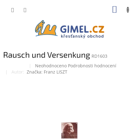
Přejít
NÁKUP
na
obsah
KOŠÍK
Rausch und Versenkung
RD1603
Průměrné
Neohodnoceno
Podrobnosti hodnocení
Doprodej
hodnocení
Značka:
Franz LISZT
produktu
je
0,0
z
5
hvězdiček.