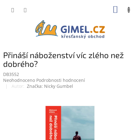
Přejít
NÁKUP
na
obsah
KOŠÍK
Přináší náboženství víc zlého než
dobrého?
DB3552
Průměrné
Neohodnoceno
Podrobnosti hodnocení
hodnocení
Značka:
Nicky Gumbel
produktu
je
0,0
z
5
hvězdiček.