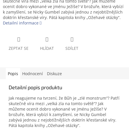
skutečně víra mezi „velká zla na tomto světě“? Jak můžeme
ocenit dobro vykonané ve jménu Ježíše? V brožuře, která vybízí
k zamyšlení, se Nicky Gumbel zabývá jednou z nejobtížnějších
doktrín křesťanské víry. Pátá kapitola knihy „Ožehavé otázky“.
Detailní informace
ZEPTAT SE
HLÍDAT
SDÍLET
Popis
Hodnocení
Diskuze
Detailní popis produktu
Jak reagujeme na tvrzení, že Bůh je „zlé monstrum“? Patří
skutečně víra mezi „velká zla na tomto světě“? Jak
můžeme ocenit dobro vykonané ve jménu Ježíše? V
brožuře, která vybízí k zamyšlení, se Nicky Gumbel
zabývá jednou z nejobtížnějších doktrín křesťanské víry.
Pátá kapitola knihy „Ožehavé otázky“.