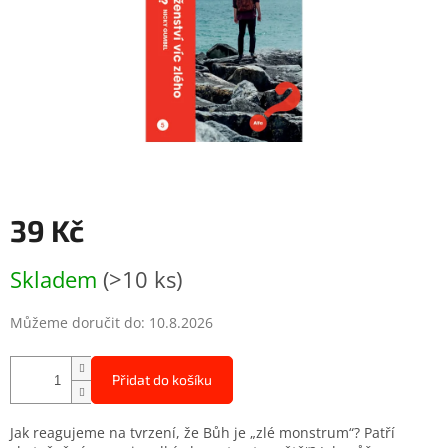
39 Kč
Měrná
Skladem
(>10 ks)
cena:
Můžeme doručit do:
10.8.2026
Přidat do košíku
Jak reagujeme na tvrzení, že Bůh je „zlé monstrum“? Patří