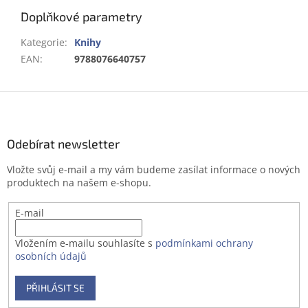
Doplňkové parametry
Kategorie
:
Knihy
EAN
:
9788076640757
Z
á
p
a
Odebírat newsletter
t
Vložte svůj e-mail a my vám budeme zasílat informace o nových
í
produktech na našem e-shopu.
E-mail
Vložením e-mailu souhlasíte s
podmínkami ochrany
osobních údajů
PŘIHLÁSIT SE