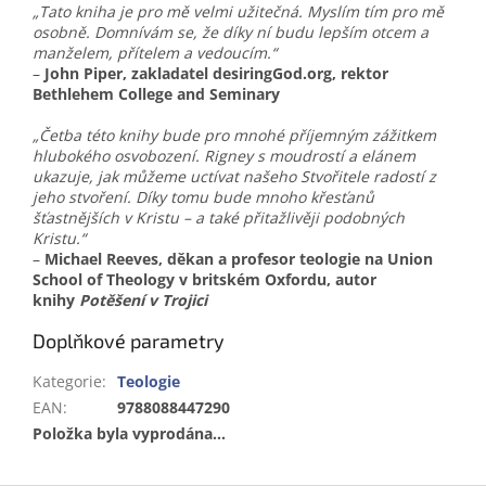
„Tato kniha je pro mě velmi užitečná. Myslím tím pro mě
osobně. Domnívám se, že díky ní budu lepším otcem a
manželem, přítelem a vedoucím.“
–
John Piper, zakladatel desiringGod.org, rektor
Bethlehem College and Seminary
„Četba této knihy bude pro mnohé příjemným zážitkem
hlubokého osvobození. Rigney s moudrostí a elánem
ukazuje, jak můžeme uctívat našeho Stvořitele radostí z
jeho stvoření. Díky tomu bude mnoho křesťanů
šťastnějších v Kristu – a také přitažlivěji podobných
Kristu.“
–
Michael Reeves, děkan a profesor teologie na Union
School of Theology v britském Oxfordu, autor
knihy
Potěšení v Trojici
Doplňkové parametry
Kategorie
:
Teologie
EAN
:
9788088447290
Položka byla vyprodána…