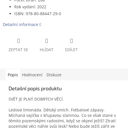
Rok vydání
:
2022
ISBN
:
978-80-88447-29-0
Detailní informace
ZEPTAT SE
HLÍDAT
SDÍLET
Popis
Hodnocení
Diskuze
Detailní popis produktu
SVĚT JE PLNÝ DOBRÝCH VĚCÍ.
Ledová limonáda. Dětský smích. Fotbalové zápasy.
Míchaná vajíčka s křupavou slaninou. Co se však stane s
těmito pozemskými radostmi, když se objeví Ježíš? Ztratí
pozemské věci náhle svůj lesk? Nebo bude Ježíš zářit ve