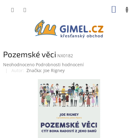
Přejít
NÁKUP
na
obsah
KOŠÍK
Pozemské věci
NX0182
Průměrné
Neohodnoceno
Podrobnosti hodnocení
hodnocení
Značka:
Joe Rigney
produktu
je
0,0
z
5
hvězdiček.