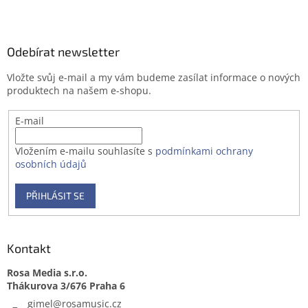
Z
á
p
a
Odebírat newsletter
t
Vložte svůj e-mail a my vám budeme zasílat informace o nových
í
produktech na našem e-shopu.
E-mail
Vložením e-mailu souhlasíte s
podmínkami ochrany
osobních údajů
PŘIHLÁSIT SE
Kontakt
Rosa Media s.r.o.
gimel
@
rosamusic.cz