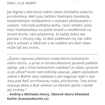
všem, co je skvělé?
Joe Rigney v této knize nabízí závan čerstvého vzduchu
pro křesťany, kteří jsou zatíženi falešnými standardy,
nesplnitelnými očekáváními a mylnými představami o
svatosti. Tato tolik potřebná kniha, razící střední cestu
mezi modloslužbou na jedné straně a nevděčností na
straně druhé, nám připomíná, že každý dobrý dar
pochází z Otcovy ruky, že Boží požehnání by nás mělo
vést k uctívání a štědrosti a že nadšení pro Boží slávu
může být bez hranic.
„Žijeme naprosto přehlceni materiálním bohatstvím
všeho druhu, a proto si mnoho křesťanů správně pokládá
otázky: ,Jak s tímto bohatstvím nakládat? Je vůbec správné
si jej užívat?̒ Autor nám biblicky ukazuje, jakým způsobem
máme s Božími dary nakládat a jak reagovat, když o tyto
dary pod Boží svrchovanou rukou přicházíme. Tato kniha
oslavuje Boha a Boží velikost na čtenáře dýchá z každé
její stránky.“
–
Andrej a Michaela Henry, členové sboru Křesťané
Kuřim (krestanekurim.cz)