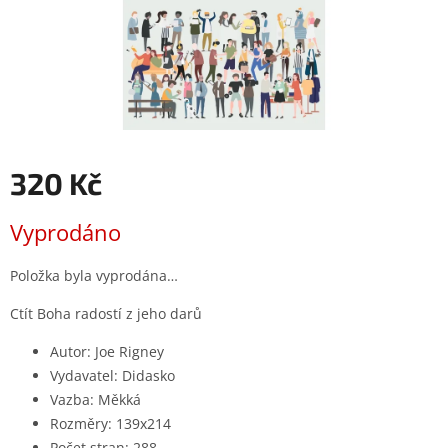
320 Kč
Měrná
Vyprodáno
cena:
Položka byla vyprodána…
Ctít Boha radostí z jeho darů
Autor
:
Joe Rigney
Vydavatel
:
Didasko
Vazba
:
Měkká
Rozměry
:
139x214
Počet stran
:
288