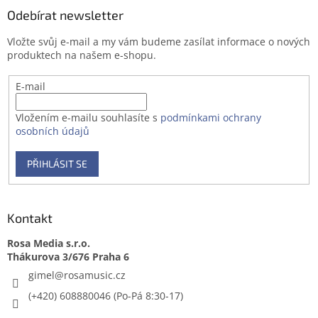
a
Odebírat newsletter
t
Vložte svůj e-mail a my vám budeme zasílat informace o nových
í
produktech na našem e-shopu.
E-mail
Vložením e-mailu souhlasíte s
podmínkami ochrany
osobních údajů
PŘIHLÁSIT SE
Kontakt
Rosa Media s.r.o.
gimel
@
rosamusic.cz
(+420) 608880046