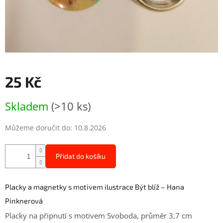
25 Kč
Měrná
Skladem
(>10 ks)
cena:
Můžeme doručit do:
10.8.2026
Přidat do košíku
Placky a magnetky s motivem ilustrace Být blíž – Hana
Pinknerová
Placky na připnutí s motivem Svoboda, průměr 3,7 cm