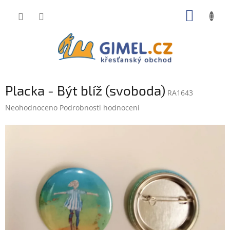
Přejít
NÁKUP
na
obsah
KOŠÍK
Placka - Být blíž (svoboda)
RA1643
Průměrné
Neohodnoceno
Podrobnosti hodnocení
hodnocení
produktu
je
0,0
z
5
hvězdiček.