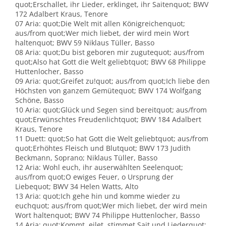
quot;Erschallet, ihr Lieder, erklinget, ihr Saitenquot; BWV
172 Adalbert Kraus, Tenore
07 Aria: quot;Die Welt mit allen Königreichenquot;
aus/from quot;Wer mich liebet, der wird mein Wort
haltenquot; BWV 59 Niklaus Tüller, Basso
08 Aria: quot;Du bist geboren mir zugutequot; aus/from
quot;Also hat Gott die Welt geliebtquot; BWV 68 Philippe
Huttenlocher, Basso
09 Aria: quot;Greifet zu!quot; aus/from quot;Ich liebe den
Höchsten von ganzem Gemütequot; BWV 174 Wolfgang
Schöne, Basso
10 Aria: quot;Glück und Segen sind bereitquot; aus/from
quot;Erwünschtes Freudenlichtquot; BWV 184 Adalbert
Kraus, Tenore
11 Duett: quot;So hat Gott die Welt geliebtquot; aus/from
quot;Erhöhtes Fleisch und Blutquot; BWV 173 Judith
Beckmann, Soprano; Niklaus Tüller, Basso
12 Aria: Wohl euch, ihr auserwählten Seelenquot;
aus/from quot;O ewiges Feuer, o Ursprung der
Liebequot; BWV 34 Helen Watts, Alto
13 Aria: quot;Ich gehe hin und komme wieder zu
euchquot; aus/from quot;Wer mich liebet, der wird mein
Wort haltenquot; BWV 74 Philippe Huttenlocher, Basso
14 Aria: quot;Kommt, eilet, stimmet Sait und Liederquot;