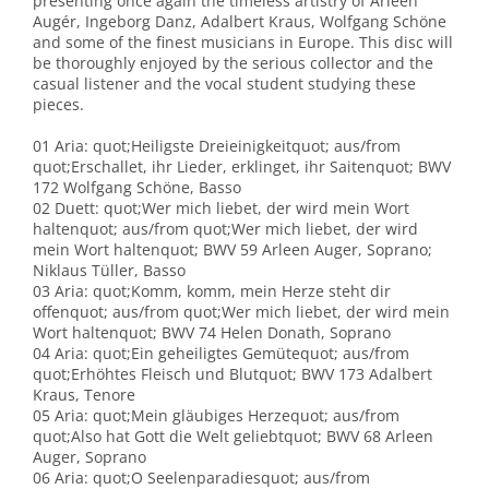
presenting once again the timeless artistry of Arleen
Augér, Ingeborg Danz, Adalbert Kraus, Wolfgang Schöne
and some of the finest musicians in Europe. This disc will
be thoroughly enjoyed by the serious collector and the
casual listener and the vocal student studying these
pieces.
01 Aria: quot;Heiligste Dreieinigkeitquot; aus/from
quot;Erschallet, ihr Lieder, erklinget, ihr Saitenquot; BWV
172 Wolfgang Schöne, Basso
02 Duett: quot;Wer mich liebet, der wird mein Wort
haltenquot; aus/from quot;Wer mich liebet, der wird
mein Wort haltenquot; BWV 59 Arleen Auger, Soprano;
Niklaus Tüller, Basso
03 Aria: quot;Komm, komm, mein Herze steht dir
offenquot; aus/from quot;Wer mich liebet, der wird mein
Wort haltenquot; BWV 74 Helen Donath, Soprano
04 Aria: quot;Ein geheiligtes Gemütequot; aus/from
quot;Erhöhtes Fleisch und Blutquot; BWV 173 Adalbert
Kraus, Tenore
05 Aria: quot;Mein gläubiges Herzequot; aus/from
quot;Also hat Gott die Welt geliebtquot; BWV 68 Arleen
Auger, Soprano
06 Aria: quot;O Seelenparadiesquot; aus/from