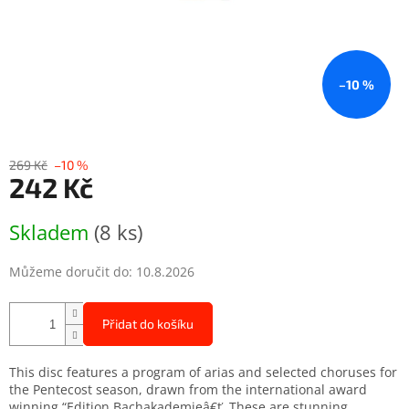
–10 %
269 Kč
–10 %
242 Kč
Měrná
Skladem
(8 ks)
cena:
Můžeme doručit do:
10.8.2026
Přidat do košíku
This disc features a program of arias and selected choruses for
the Pentecost season, drawn from the international award
winning “Edition Bachakademieâ€ť. These are stunning