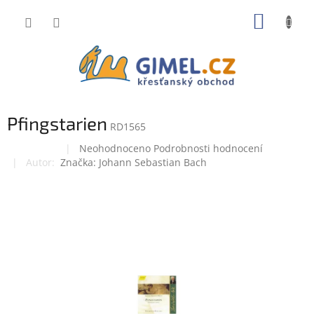
Přejít
NÁKUP
na
obsah
KOŠÍK
Pfingstarien
RD1565
Průměrné
Neohodnoceno
Podrobnosti hodnocení
Doprodej
hodnocení
Značka:
Johann Sebastian Bach
produktu
je
0,0
z
5
hvězdiček.