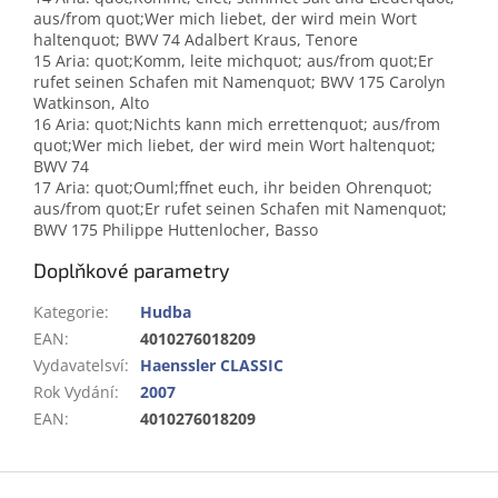
aus/from quot;Wer mich liebet, der wird mein Wort
haltenquot; BWV 74 Adalbert Kraus, Tenore
15 Aria: quot;Komm, leite michquot; aus/from quot;Er
rufet seinen Schafen mit Namenquot; BWV 175 Carolyn
Watkinson, Alto
16 Aria: quot;Nichts kann mich errettenquot; aus/from
quot;Wer mich liebet, der wird mein Wort haltenquot;
BWV 74
17 Aria: quot;Ouml;ffnet euch, ihr beiden Ohrenquot;
aus/from quot;Er rufet seinen Schafen mit Namenquot;
BWV 175 Philippe Huttenlocher, Basso
Doplňkové parametry
Kategorie
:
Hudba
EAN
:
4010276018209
Vydavatelsví
:
Haenssler CLASSIC
Rok Vydání
:
2007
EAN
:
4010276018209
Z