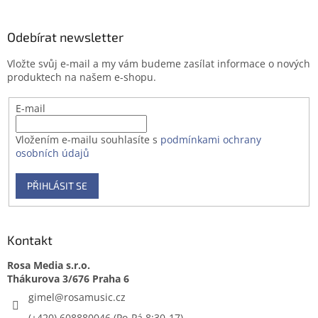
á
p
a
Odebírat newsletter
t
Vložte svůj e-mail a my vám budeme zasílat informace o nových
í
produktech na našem e-shopu.
E-mail
Vložením e-mailu souhlasíte s
podmínkami ochrany
osobních údajů
PŘIHLÁSIT SE
Kontakt
Rosa Media s.r.o.
gimel
@
rosamusic.cz
(+420) 608880046