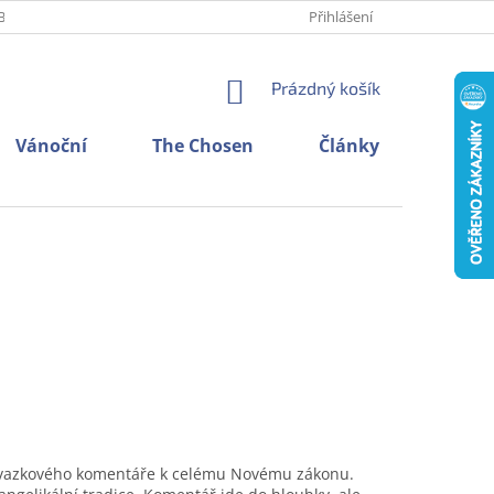
BNÍCH ÚDAJŮ
O NÁS
KONTAKTY
Přihlášení
NÁKUPNÍ
Prázdný košík
KOŠÍK
Vánoční
The Chosen
Články
vazkového komentáře k celému Novému zákonu.