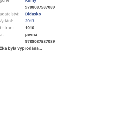
gorie
:
Knihy
:
9788087587089
adatelství
:
Didasko
Vydání
:
2013
t stran
:
1010
ba
:
pevná
:
9788087587089
žka byla vyprodána…