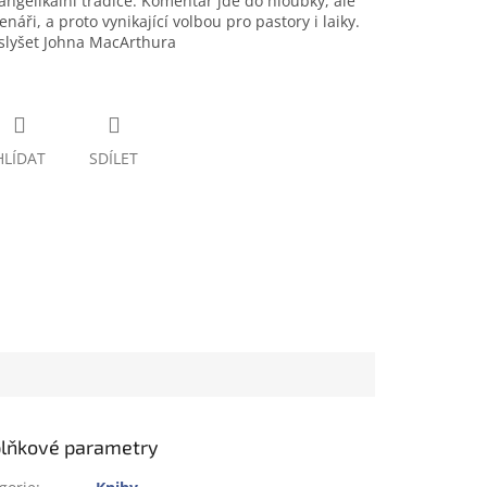
vangelikální tradice. Komentář jde do hloubky, ale
áři, a proto vynikající volbou pro pastory i laiky.
 slyšet Johna MacArthura
HLÍDAT
SDÍLET
lňkové parametry