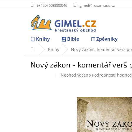
Přejít
(+420) 608880046
gimel@rosamusic.cz
na
obsah
Knihy
Bible
Zpěvníky
Domů
Knihy
Nový zákon - komentář verš po
Nový zákon - komentář verš p
Průměrné
Neohodnoceno
Podrobnosti hodnoc
Doprodej
hodnocení
produktu
je
0,0
z
5
hvězdiček.