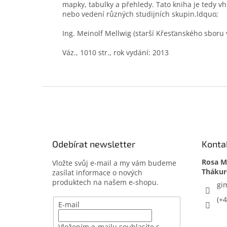
mapky, tabulky a přehledy. Tato kniha je tedy vh
nebo vedení různých studijních skupin.ldquo;
Ing. Meinolf Mellwig (starší Křesťanského sboru
Váz., 1010 str., rok vydání: 2013
Z
á
p
a
t
Odebírat newsletter
Konta
í
Rosa Me
Vložte svůj e-mail a my vám budeme
zasílat informace o nových
produktech na našem e-shopu.
gi
(+
E-mail
Vložením e-mailu souhlasíte s