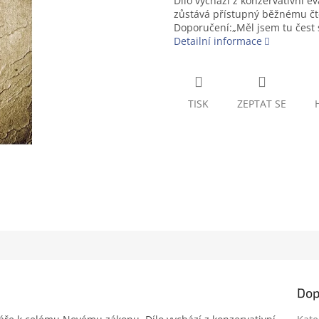
Dílo vychází z konzervativní e
zůstává přístupný běžnému čten
Doporučení:„Měl jsem tu čest
Detailní informace
TISK
ZEPTAT SE
Dop