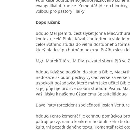
Publikace podrobného jednosvazkového komentář
evangelikální tradice. Komentář jde do hloubky, 
volbou pro pastory i laiky.
Doporučení:
bdquo;Měl jsem tu čest slyšet Johna MacArthura 
kontextu celé Bible. Kázal s autoritou a vhledem
celoživotního studia do velmi dostupného formát
který hladoví po hutném pokrmu Božího slova.l
Mgr. Marek Titěra, M.Div. (kazatel sboru BJB ve Z
bdquo;Když se pouštím do studia Bible, MacArt
nedokáže skloubit pečlivý výklad verše za verše
uspokojit požadavky, které mám jako učitel Bible
si jej půjčuje pro své osobní studium Písma. Ma
Vaši lásku k našemu úžasnému Spasiteli!ldquo;
Dave Patty (prezident společnosti Josiah Venture
bdquo;Tento komentář je cennou pomůckou pro vš
pátrají po významu konkrétního biblického textu.
kulturní pozadí daného textu. Komentář také obs