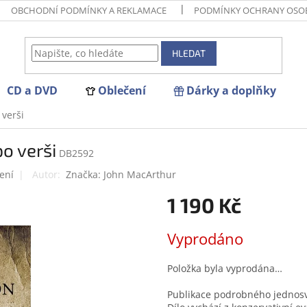
OBCHODNÍ PODMÍNKY A REKLAMACE
PODMÍNKY OCHRANY OSO
HLEDAT
CD a DVD
Oblečení
Dárky a doplňky
 verši
o verši
DB2592
ení
Značka:
John MacArthur
1 190 Kč
Měrná
Vyprodáno
cena:
Položka byla vyprodána…
Publikace podrobného jednos