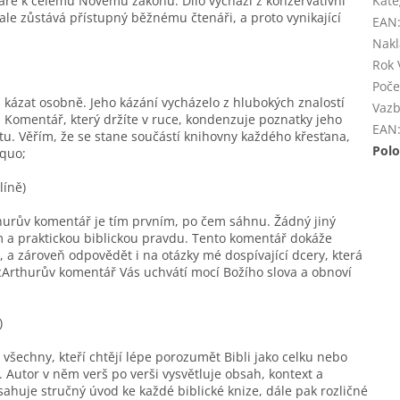
e k celému Novému zákonu. Dílo vychází z konzervativní
Kate
ale zůstává přístupný běžnému čtenáři, a proto vynikající
EAN
Nakl
Rok 
Poče
kázat osobně. Jeho kázání vycházelo z hlubokých znalostí
Vaz
. Komentář, který držíte v ruce, kondenzuje poznatky jeho
EAN
u. Věřím, že se stane součástí knihovny každého křesťana,
Polo
dquo;
líně)
hurův komentář je tím prvním, po čem sáhnu. Žádný jiný
m a praktickou biblickou pravdu. Tento komentář dokáže
, a zároveň odpovědět i na otázky mé dospívající dcery, která
cArthurův komentář Vás uchvátí mocí Božího slova a obnoví
)
echny, kteří chtějí lépe porozumět Bibli jako celku nebo
 Autor v něm verš po verši vysvětluje obsah, kontext a
ahuje stručný úvod ke každé biblické knize, dále pak rozličné