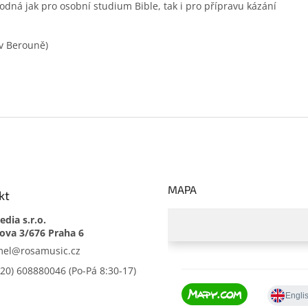
odná jak pro osobní studium Bible, tak i pro přípravu kázání
 v Berouně)
MAPA
kt
dia s.r.o.
mel
@
rosamusic.cz
420) 608880046