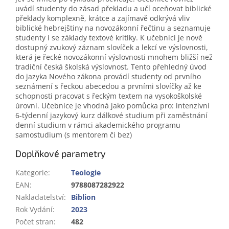
uvádí studenty do zásad překladu a učí oceňovat biblické
překlady komplexně, krátce a zajímavě odkrývá vliv
biblické hebrejštiny na novozákonní řečtinu a seznamuje
studenty i se základy textové kritiky. K učebnici je nově
dostupný zvukový záznam slovíček a lekcí ve výslovnosti,
která je řecké novozákonní výslovnosti mnohem bližší než
tradiční česká školská výslovnost. Tento přehledný úvod
do jazyka Nového zákona provádí studenty od prvního
seznámení s řeckou abecedou a prvními slovíčky až ke
schopnosti pracovat s řeckým textem na vysokoškolské
úrovni. Učebnice je vhodná jako pomůcka pro: intenzivní
6-týdenní jazykový kurz dálkové studium při zaměstnání
denní studium v rámci akademického programu
samostudium (s mentorem či bez)
Doplňkové parametry
Kategorie
:
Teologie
EAN
:
9788087282922
Nakladatelství
:
Biblion
Rok Vydání
:
2023
Počet stran
:
482