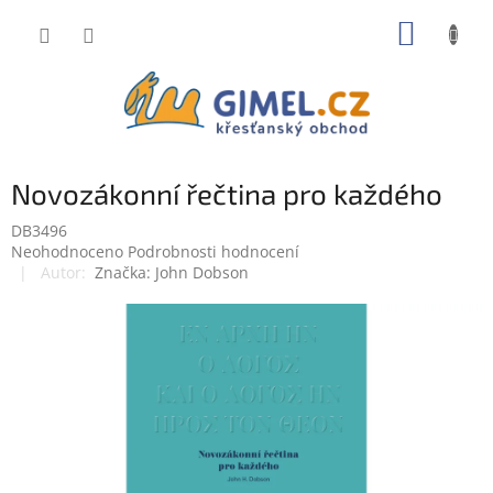
Přejít
NÁKUP
na
obsah
KOŠÍK
Novozákonní řečtina pro každého
DB3496
Průměrné
Neohodnoceno
Podrobnosti hodnocení
hodnocení
Značka:
John Dobson
produktu
je
0,0
z
5
hvězdiček.