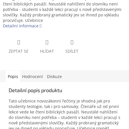
čtení biblických pasáží. Neustálé nahlížení do slovníku není
potřeba - studenti v každé lekci pracují s nově představenými
slovíčky. Každý probraný gramatický jev se ihned po výkladu
procvičuje. Učebnice
Detailní informace
ZEPTAT SE
HLÍDAT
SDÍLET
Popis
Hodnocení
Diskuze
Detailní popis produktu
Tato učebnice novozákonní řečtiny je vhodná jak pro
studenty teologie, tak i pro samouky. Čtenáře už od první
lekce vede ke čtení biblických pasáží. Neustálé nahlížení
do slovníku není potřeba – studenti v každé lekci pracují s
nově představenými slovíčky. Každý probraný gramatický
jev se ihned po výkladu procvičuje. Učebnice rovněž