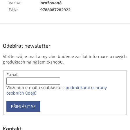
Vazba
:
brožovaná
EAN
:
9788087282922
Z
á
p
a
Odebírat newsletter
t
Vložte svůj e-mail a my vám budeme zasílat informace o nových
í
produktech na našem e-shopu.
E-mail
Vložením e-mailu souhlasíte s
podmínkami ochrany
osobních údajů
PŘIHLÁSIT SE
Kontakt