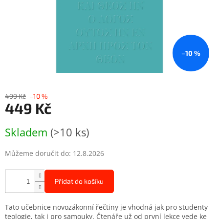
–10 %
499 Kč
–10 %
449 Kč
Měrná
Skladem
(>10 ks)
cena:
Můžeme doručit do:
12.8.2026
Přidat do košíku
Tato učebnice novozákonní řečtiny je vhodná jak pro studenty
teologie, tak i pro samouky. Čtenáře už od první lekce vede ke