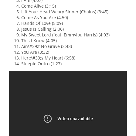
I Am (4:07)
Come Alive (3:15)
Lift Your Head Weary Sinner (Chains) (3:45)
Come As You Are (4:50)
Hands Of Love (5:09)
Jesus Is Calling (2:06)
My Sweet Lord (feat. Emmylou Harris) (4:03)
This I Know (4:05)
Ain\#39;t No Grave (3:43)
You Are (3:32)
Here\#39;s My Heart (6:58)
Steeple Outro (1:27)