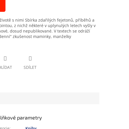
životě s nimi Sbírka zdařilých fejetonů, příběhů a
ntou, z nichž některé v uplynulých letech vyšly v
u nové, dosud nepublikované. V textech se odráží
odenní“ zkušenost maminky, manželky
HLÍDAT
SDÍLET
lňkové parametry
gorie
:
Knihy