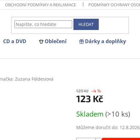
OBCHODNÍ PODMÍNKY A REKLAMACE
PODMÍNKY OCHRANY OSO
HLEDAT
CD a DVD
Oblečení
Dárky a doplňky
Značka:
Zuzana Földesiová
129 Kč
–4 %
123 Kč
Měrná
Skladem
(>10 ks)
cena:
Můžeme doručit do:
12.8.2026