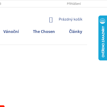
BNÍCH ÚDAJŮ
O NÁS
KONTAKTY
Přihlášení
NÁKUPNÍ
Prázdný košík
KOŠÍK
Vánoční
The Chosen
Články