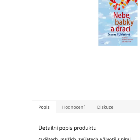
Popis
Hodnocení
Diskuze
Detailní popis produktu
O dětech, mužích, zvířatech a životě s nimi