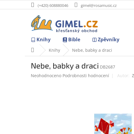
Přejít
(+420) 608880046
gimel@rosamusic.cz
na
obsah
Knihy
Bible
Zpěvníky
Domů
Knihy
Nebe, babky a draci
Nebe, babky a draci
DB2687
Průměrné
Neohodnoceno
Podrobnosti hodnocení
hodnocení
produktu
je
0,0
z
5
hvězdiček.