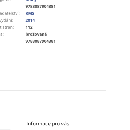
:
9788087904381
adatelství
:
KMS
Vydání
:
2014
t stran
:
112
ba
:
brožovaná
:
9788087904381
Informace pro vás