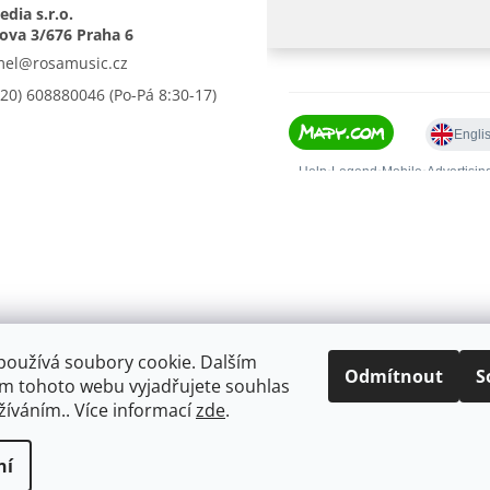
dia s.r.o.
mel
@
rosamusic.cz
420) 608880046
používá soubory cookie. Dalším
Odmítnout
S
m tohoto webu vyjadřujete souhlas
užíváním.. Více informací
zde
.
ní
.
Upravit nastavení cookies