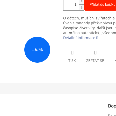
Přidat do košíku
O dětech, mužích, zvířatech a 
úvah s mnohdy překvapivou poi
časopise Život víry, další jso
autorčina autentická, „všedn
Detailní informace
–4 %
TISK
ZEPTAT SE
Dop
Kate