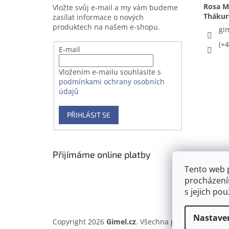
Rosa Me
Vložte svůj e-mail a my vám budeme
zasílat informace o nových
produktech na našem e-shopu.
gi
(+
E-mail
Vložením e-mailu souhlasíte s
podmínkami ochrany osobních
údajů
PŘIHLÁSIT SE
Přijímáme online platby
Tento web 
procházení
s jejich po
Nastave
Copyright 2026
Gimel.cz
. Všechna práva vyhrazena