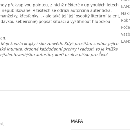
hdy překvapivou pointou, z nichž některé v uplynulých letech
EAN
ud nepublikované. V textech se odráží autorčina autentická,
Nakl
ky, křesťanky... - ale také její její osobitý literární talent,
Rok 
u dávkou sebeironie) popsat situaci a vystihnout hlubokou
Poče
Vaz
ran.
EAN
ají kouzlo krajky i sílu zpovědi. Když pročítám soubor jejích
lská intimita, drobné každodenní prohry i radosti, to je knížka
ejtalentovanějším autorům, kteří psali a píšou pro Život
MAPA
kt