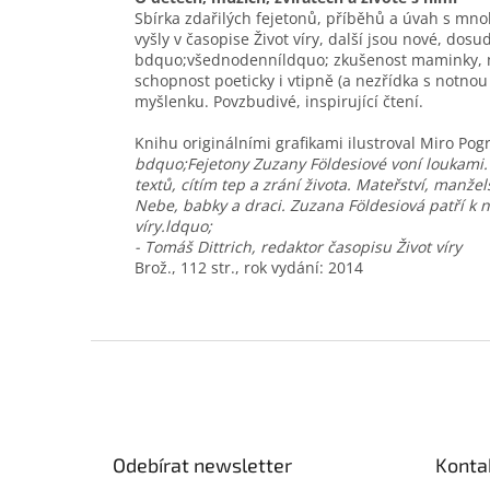
Sbírka zdařilých fejetonů, příběhů a úvah s mno
vyšly v časopise Život víry, další jsou nové, dos
bdquo;všednodenníldquo; zkušenost maminky, manžel
schopnost poeticky i vtipně (a nezřídka s notno
myšlenku. Povzbudivé, inspirující čtení.
Knihu originálními grafikami ilustroval Miro Pog
bdquo;Fejetony Zuzany Földesiové voní loukami. M
textů, cítím tep a zrání života. Mateřství, manže
Nebe, babky a draci. Zuzana Földesiová patří k n
víry.ldquo;
- Tomáš Dittrich, redaktor časopisu Život víry
Brož., 112 str., rok vydání: 2014
Z
á
p
a
t
Odebírat newsletter
Konta
í