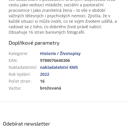
cestu jako vedoucí mládeže, sociální a pastorační
pracovnice i jako zranitelná žena – to vše v období
vážných tělesných i psychických nemocí. Zjistila, že v
každé situaci si může zvolit, co se svým životem udělá, a
radovat se z toho, co dobrého život právě nabízí.
Obsahuje 16 stran barevných fotografií.
Doplňkové parametry
Kategorie
:
Historie / Životopisy
EAN
:
9788076640306
Nakladatelství
:
nakladatelství KMS
Rok Vydání
:
2022
Počet stran
:
16
Vazba
:
brožovaná
Z
á
p
a
Odebírat newsletter