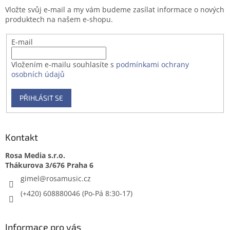
t
Vložte svůj e-mail a my vám budeme zasílat informace o nových
í
produktech na našem e-shopu.
E-mail
Vložením e-mailu souhlasíte s
podmínkami ochrany
osobních údajů
PŘIHLÁSIT SE
Kontakt
Rosa Media s.r.o.
gimel
@
rosamusic.cz
(+420) 608880046
Informace pro vás