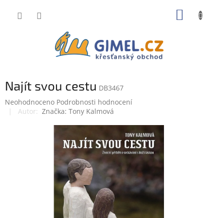
Přejít
NÁKUP
na
obsah
KOŠÍK
Najít svou cestu
DB3467
Průměrné
Neohodnoceno
Podrobnosti hodnocení
hodnocení
Značka:
Tony Kalmová
produktu
je
0,0
z
5
hvězdiček.