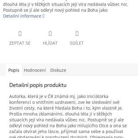
dlouhá léta jí v těžkých situacích její víra nedávala vůbec nic.
Postupně se jí ale odkryl nový pohled na Boha jako
Detailní informace
ZEPTAT SE
HLÍDAT
SDÍLET
Popis
Hodnocení
Diskuze
Detailní popis produktu
Autorka, která je v ČR známá mj. jako iniciátorka
konferencí o vnitřním uzdravení, zve ke sledování své
životní cesty, na které hledala Boha i to, kým vlastně je.
Prošla mnoha zklamáními, dlouhá léta jí v těžkých
situacích její víra nedávala vůbec nic. Postupně se jí ale
odkryl nový pohled na Boha jako milujícího Otce a ona se
začala otvírat jeho lásce, přijímat sama sebe a používat
své obdarování k povzbuzení druhých. Objevovala svou