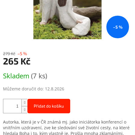
–5 %
279 Kč
–5 %
265 Kč
Měrná
Skladem
(7 ks)
cena:
Můžeme doručit do:
12.8.2026
Přidat do košíku
Autorka, která je v ČR známá mj. jako iniciátorka konferencí o
vnitřním uzdravení, zve ke sledování své životní cesty, na které
hledala Boha i to, kým vlastně je. Prošla mnoha zklamáními,