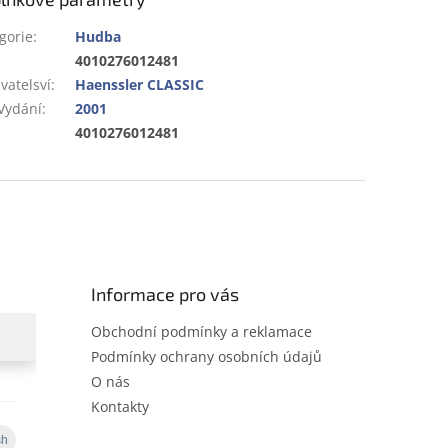
gorie
:
Hudba
:
4010276012481
vatelsví
:
Haenssler CLASSIC
Vydání
:
2001
:
4010276012481
Informace pro vás
Obchodní podmínky a reklamace
Podmínky ochrany osobních údajů
O nás
Kontakty