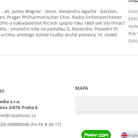
 - alt, James Wagner - tenor, Alexandru Agache - baryton,
Kate
art, Prager Philharmonischer Chor, Radio-Sinfonieorchester
EAN
diho a nakladatelství Ricordi spojilo roku 1869 své síly třináct
Vyda
díla - smuteční mše na památku G. Rossiniho. Poslední tři
Rok 
určitou antologií italské hudby druhé poloviny 19. století.
EAN
MAPA
kt
dia s.r.o.
mel
@
rosamusic.cz
420) 608880046