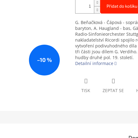
Přidat do košíku
G. Beňačková - Čápová - soprán,
baryton, A. Haugland - bas, G
Radio-Sinfonieorchester Stuttg
nakladatelství Ricordi spojilo r
vytvoření podivuhodného díla
tři části jsou dílem G. Verdiho
hudby druhé pol. 19. století.
–10 %
Detailní informace
TISK
ZEPTAT SE
Dop