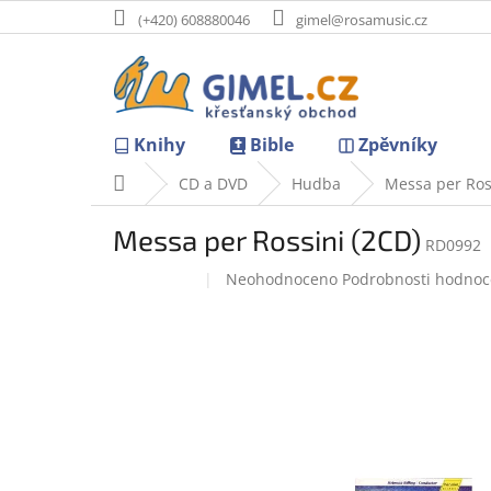
Přejít
(+420) 608880046
gimel@rosamusic.cz
na
obsah
Knihy
Bible
Zpěvníky
Domů
CD a DVD
Hudba
Messa per Ros
Messa per Rossini (2CD)
RD0992
Průměrné
Neohodnoceno
Podrobnosti hodnoc
Doprodej
hodnocení
produktu
je
0,0
z
5
hvězdiček.