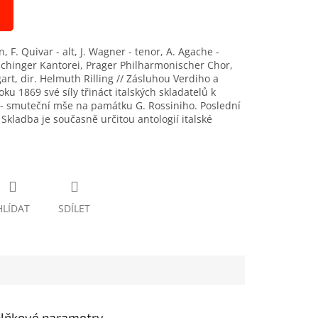
 F. Quivar - alt, J. Wagner - tenor, A. Agache -
ächinger Kantorei, Prager Philharmonischer Chor,
art, dir. Helmuth Rilling // Zásluhou Verdiho a
oku 1869 své síly třináct italských skladatelů k
 - smuteční mše na památku G. Rossiniho. Poslední
. Skladba je současně určitou antologií italské
HLÍDAT
SDÍLET
lňkové parametry