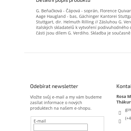
G. Beňačková - Čápová - soprán, Florence Quivar
Aage Haugland - bas, Gächinger Kantorei Stuttg
Stuttgart, dir. Helmuth Rilling // Zásluhou G. Ver
italských skladatelů k vytvoření podivuhodného 
části jsou dílem G. Verdiho. Skladba je současně 
Z
á
p
a
t
Odebírat newsletter
Konta
í
Rosa Me
Vložte svůj e-mail a my vám budeme
zasílat informace o nových
produktech na našem e-shopu.
gi
(+
E-mail