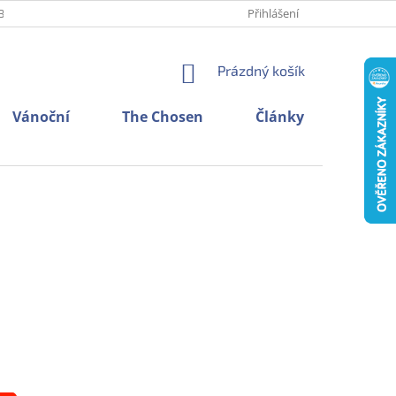
BNÍCH ÚDAJŮ
O NÁS
KONTAKTY
Přihlášení
NÁKUPNÍ
Prázdný košík
KOŠÍK
Vánoční
The Chosen
Články