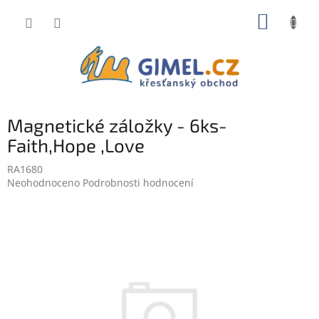
Přejít
NÁKUP
na
obsah
KOŠÍK
Magnetické záložky - 6ks-
Faith,Hope ,Love
RA1680
Průměrné
Neohodnoceno
Podrobnosti hodnocení
hodnocení
produktu
je
0,0
z
5
hvězdiček.