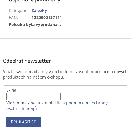
Kategorie
:
Záložky
EAN
:
1220000137141
Položka byla vyprodána…
Z
á
p
a
Odebírat newsletter
t
Vložte svůj e-mail a my vám budeme zasílat informace o nových
í
produktech na našem e-shopu.
E-mail
Vložením e-mailu souhlasíte s
podmínkami ochrany
osobních údajů
PŘIHLÁSIT SE