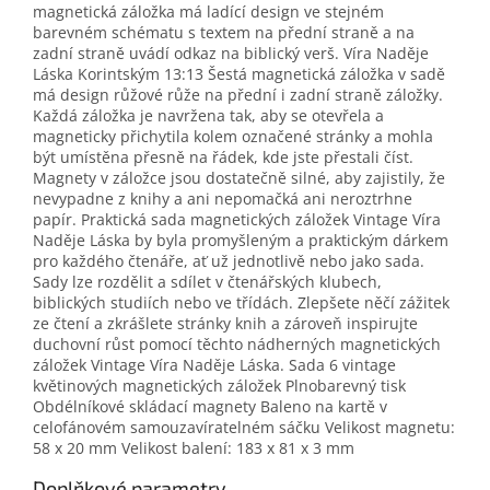
magnetická záložka má ladící design ve stejném
barevném schématu s textem na přední straně a na
zadní straně uvádí odkaz na biblický verš. Víra Naděje
Láska Korintským 13:13 Šestá magnetická záložka v sadě
má design růžové růže na přední i zadní straně záložky.
Každá záložka je navržena tak, aby se otevřela a
magneticky přichytila kolem označené stránky a mohla
být umístěna přesně na řádek, kde jste přestali číst.
Magnety v záložce jsou dostatečně silné, aby zajistily, že
nevypadne z knihy a ani nepomačká ani neroztrhne
papír. Praktická sada magnetických záložek Vintage Víra
Naděje Láska by byla promyšleným a praktickým dárkem
pro každého čtenáře, ať už jednotlivě nebo jako sada.
Sady lze rozdělit a sdílet v čtenářských klubech,
biblických studiích nebo ve třídách. Zlepšete něčí zážitek
ze čtení a zkrášlete stránky knih a zároveň inspirujte
duchovní růst pomocí těchto nádherných magnetických
záložek Vintage Víra Naděje Láska. Sada 6 vintage
květinových magnetických záložek Plnobarevný tisk
Obdélníkové skládací magnety Baleno na kartě v
celofánovém samouzavíratelném sáčku Velikost magnetu:
58 x 20 mm Velikost balení: 183 x 81 x 3 mm
Doplňkové parametry