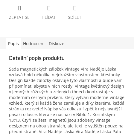
ZEPTAT SE
HLÍDAT
SDÍLET
Popis
Hodnocení
Diskuze
Detailní popis produktu
Sada magnetických záložek Vintage Víra Naděje Láska
vzdává hold několika nejdražším vlastnostem křesťanky.
Design každé záložky oslavuje tyto vlastnosti a bude vám
připomínat, abyste v nich rostly. Vintage květinový design
v jemných růžových a zelených tónech kontrastuje s
moderním černým prvkem, který vytváří moderně-vintage
vzhled, který si každá žena zamiluje a díky kterému každá
stránka rozkvete! Nápisy vás odkazují zpět k nejslavnější
pasáži o lásce, která se nachází v Bibli: 1. Korintským
13:13. Čtyři ze šesti magnetů jsou zdobeny vintage
designem na obou stranách, ale text je vytištěn pouze na
přední straně. Víra Naděje Láska Víra Naděje Láska Pátá