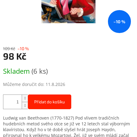
–10 %
109 Kč
–10 %
98 Kč
Měrná
Skladem
(6 ks)
cena:
Můžeme doručit do:
11.8.2026
Přidat do košíku
Ludwig van Beethoven (1770-1827) Pod vlivem tradičních
hudebních metod svého otce se již ve 12 letech stal výborným
klavíristou. Když ho v té době slyšel hrát Joseph Haydn,
přirovnal ho k velkému Mozartovi. Žel, již ve svém mládí začal