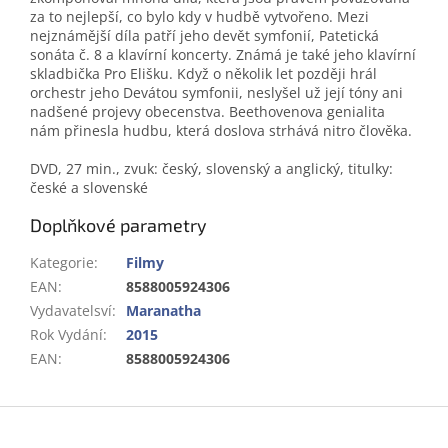
za to nejlepší, co bylo kdy v hudbě vytvořeno. Mezi
nejznámější díla patří jeho devět symfonií, Patetická
sonáta č. 8 a klavírní koncerty. Známá je také jeho klavírní
skladbička Pro Elišku. Když o několik let později hrál
orchestr jeho Devátou symfonii, neslyšel už její tóny ani
nadšené projevy obecenstva. Beethovenova genialita
nám přinesla hudbu, která doslova strhává nitro člověka.
DVD, 27 min., zvuk: český, slovenský a anglický, titulky:
české a slovenské
Doplňkové parametry
Kategorie
:
Filmy
EAN
:
8588005924306
Vydavatelsví
:
Maranatha
Rok Vydání
:
2015
EAN
:
8588005924306
Z
á