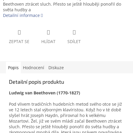
Beethoven ztrácet sluch. Přesto se ještě hlouběji ponořil do
světa hudby a
Detailní informace
ZEPTAT SE
HLÍDAT
SDÍLET
Popis
Hodnocení
Diskuze
Detailní popis produktu
Ludwig van Beethoven (1770-1827)
Pod vlivem tradičních hudebních metod svého otce se již
ve 12 letech stal výborným klavíristou. Když ho v té době
slyšel hrát Joseph Haydn, přirovnal ho k velkému
Mozartovi. Žel, již ve svém mládí začal Beethoven ztrácet
sluch. Přesto se ještě hlouběji ponořil do světa hudby a
zkomponoval mnohá díla, která jsou právem považována