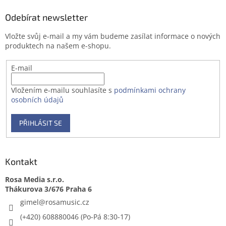
p
a
Odebírat newsletter
t
Vložte svůj e-mail a my vám budeme zasílat informace o nových
í
produktech na našem e-shopu.
E-mail
Vložením e-mailu souhlasíte s
podmínkami ochrany
osobních údajů
PŘIHLÁSIT SE
Kontakt
Rosa Media s.r.o.
gimel
@
rosamusic.cz
(+420) 608880046