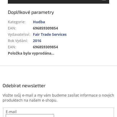
Doplňkové parametry
Kategorie
:
Hudba
EAN
:
696859309854
Vydavatelsví
:
Fair Trade Services
Rok Vydání
:
2016
EAN
:
696859309854
Položka byla vyprodána…
Z
á
p
a
Odebírat newsletter
t
Vložte svůj e-mail a my vám budeme zasílat informace o nových
í
produktech na našem e-shopu.
E-mail