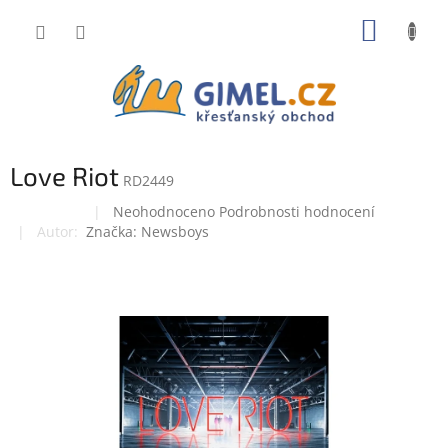
Přejít
NÁKUP
na
obsah
KOŠÍK
Love Riot
RD2449
Průměrné
Neohodnoceno
Podrobnosti hodnocení
Doprodej
hodnocení
Značka:
Newsboys
produktu
je
0,0
z
5
hvězdiček.