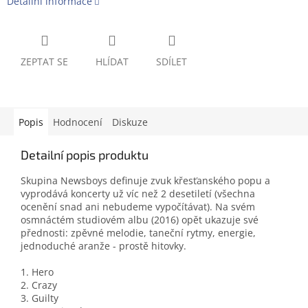
Detailní informace
ZEPTAT SE
HLÍDAT
SDÍLET
Popis
Hodnocení
Diskuze
Detailní popis produktu
Skupina Newsboys definuje zvuk křesťanského popu a
vyprodává koncerty už víc než 2 desetiletí (všechna
ocenění snad ani nebudeme vypočítávat). Na svém
osmnáctém studiovém albu (2016) opět ukazuje své
přednosti: zpěvné melodie, taneční rytmy, energie,
jednoduché aranže - prostě hitovky.
1. Hero
2. Crazy
3. Guilty