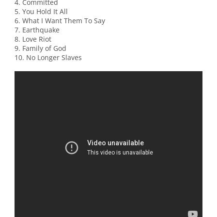
4. Committed
5. You Hold It All
6. What I Want Them To Say
7. Earthquake
8. Love Riot
9. Family of God
10. No Longer Slaves