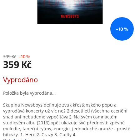
–10 %
399 Kč
–10 %
359 Kč
Měrná
Vyprodáno
cena:
Položka byla vyprodána…
Skupina Newsboys definuje zvuk křesťanského popu a
vyprodává koncerty už víc než 2 desetiletí (všechna ocenění
snad ani nebudeme vypočítávat). Na svém osmnáctém
studiovém albu (2016) opět ukazuje své přednosti: zpěvné
melodie, taneční rytmy, energie, jednoduché aranže - prostě
hitovky. 1. Hero 2. Crazy 3. Guilty 4.