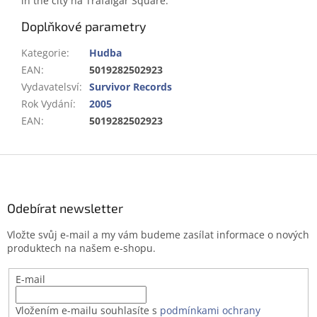
in the city na Trafalgar Square.
Doplňkové parametry
Kategorie
:
Hudba
EAN
:
5019282502923
Vydavatelsví
:
Survivor Records
Rok Vydání
:
2005
EAN
:
5019282502923
Z
á
p
a
Odebírat newsletter
t
Vložte svůj e-mail a my vám budeme zasílat informace o nových
í
produktech na našem e-shopu.
E-mail
Vložením e-mailu souhlasíte s
podmínkami ochrany