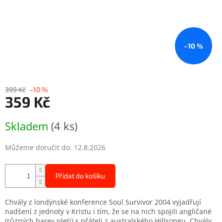
–10 %
399 Kč
–10 %
359 Kč
Měrná
Skladem
(4 ks)
cena:
Můžeme doručit do:
12.8.2026
Přidat do košíku
Chvály z londýnské konference Soul Survivor 2004 vyjadřují
nadšení z jednoty v Kristu i tím, že se na nich spojili angličané
(různých barev pleti) s přáteli z australského Hillsongu. Chvály