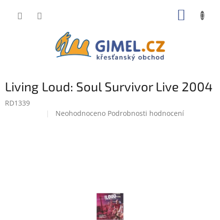
Přejít
NÁKUP
na
obsah
KOŠÍK
Living Loud: Soul Survivor Live 2004
RD1339
Průměrné
Neohodnoceno
Podrobnosti hodnocení
Doprodej
hodnocení
produktu
je
0,0
z
5
hvězdiček.