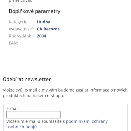
písně chval.
Doplňkové parametry
Kategorie
:
Hudba
Vydavatelsví
:
CA Records
Rok Vydání
:
2004
EAN
:
Z
á
p
a
Odebírat newsletter
t
Vložte svůj e-mail a my vám budeme zasílat informace o nových
í
produktech na našem e-shopu.
E-mail
Vložením e-mailu souhlasíte s
podmínkami ochrany
osobních údajů