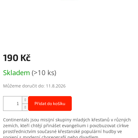
190 Kč
Měrná
Skladem
(>10 ks)
cena:
Můžeme doručit do:
11.8.2026
Přidat do košíku
Continentals jsou misijní skupiny mladých křesťanů v různých
zemích, kteří chtějí přinášet evangelium i povzbuzovat církve
prostřednictvím současné křesťanské populární hudby ve
spojení s moderní choreografií nebo divadlem.