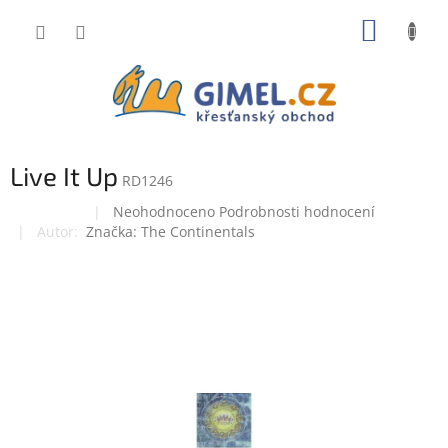
Přejít
NÁKUP
na
obsah
KOŠÍK
Live It Up
RD1246
Průměrné
Neohodnoceno
Podrobnosti hodnocení
Doprodej
hodnocení
Značka:
The Continentals
produktu
je
0,0
z
5
hvězdiček.