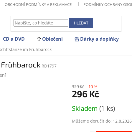
OBCHODNÍ PODMÍNKY A REKLAMACE
PODMÍNKY OCHRANY OSO
HLEDAT
CD a DVD
Oblečení
Dárky a doplňky
lschftstänze im Frühbarock
m Frühbarock
RD1797
ení
329 Kč
–10 %
296 Kč
Měrná
Skladem
(1 ks)
cena:
Můžeme doručit do:
12.8.2026