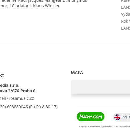
r, étienne Nau, Jacques Mangeant, Anonymus
Kate
enor, I Ciarlatani, Klaus Winkler
EAN
Vyda
Rok 
EAN
MAPA
kt
dia s.r.o.
mel
@
rosamusic.cz
420) 608880046