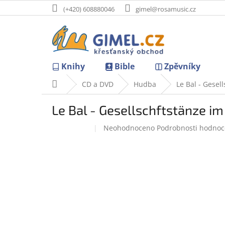
Přejít
(+420) 608880046
gimel@rosamusic.cz
na
obsah
Knihy
Bible
Zpěvníky
Domů
CD a DVD
Hudba
Le Bal - Gesel
Le Bal - Gesellschftstänze i
Průměrné
Neohodnoceno
Podrobnosti hodnoc
Doprodej
hodnocení
produktu
je
0,0
z
5
hvězdiček.