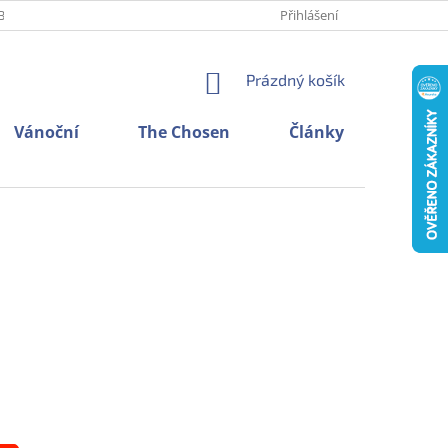
BNÍCH ÚDAJŮ
O NÁS
KONTAKTY
Přihlášení
NÁKUPNÍ
Prázdný košík
KOŠÍK
Vánoční
The Chosen
Články