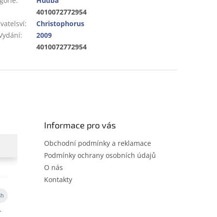
gorie
:
Hudba
:
4010072772954
vatelsví
:
Christophorus
Vydání
:
2009
:
4010072772954
Informace pro vás
Obchodní podmínky a reklamace
Podmínky ochrany osobních údajů
O nás
Kontakty