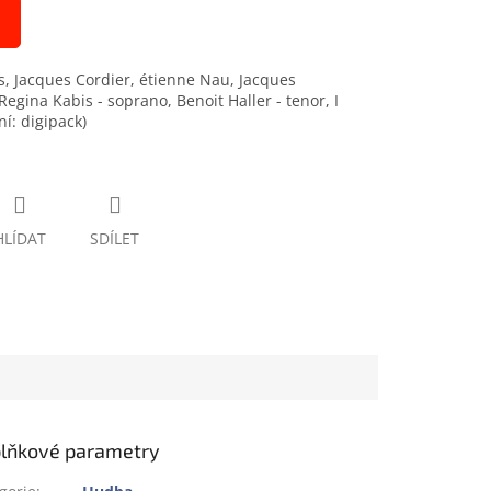
, Jacques Cordier, étienne Nau, Jacques
gina Kabis - soprano, Benoit Haller - tenor, I
ní: digipack)
HLÍDAT
SDÍLET
lňkové parametry