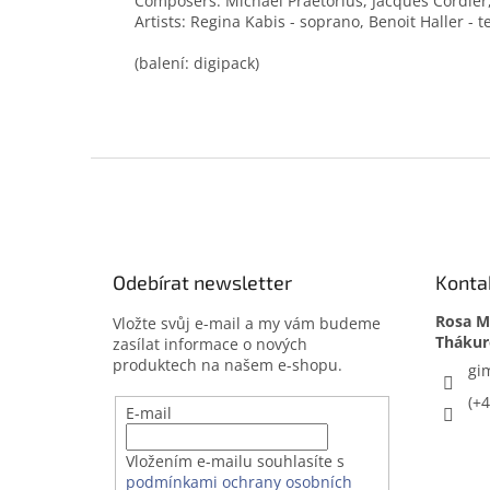
Composers: Michael Praetorius, Jacques Cordie
Artists: Regina Kabis - soprano, Benoit Haller - t
(balení: digipack)
Z
á
p
a
t
Odebírat newsletter
Konta
í
Rosa Me
Vložte svůj e-mail a my vám budeme
zasílat informace o nových
produktech na našem e-shopu.
gi
(+
E-mail
Vložením e-mailu souhlasíte s
podmínkami ochrany osobních