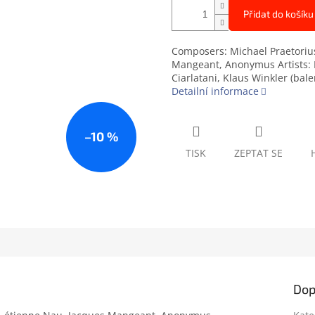
Přidat do košíku
Composers: Michael Praetorius
Mangeant, Anonymus Artists: Re
Ciarlatani, Klaus Winkler (bale
Detailní informace
–10 %
TISK
ZEPTAT SE
Dop