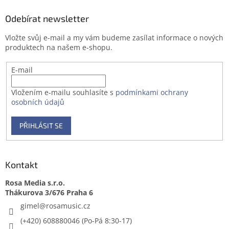
p
a
Odebírat newsletter
t
Vložte svůj e-mail a my vám budeme zasílat informace o nových
í
produktech na našem e-shopu.
E-mail
Vložením e-mailu souhlasíte s
podmínkami ochrany
osobních údajů
PŘIHLÁSIT SE
Kontakt
Rosa Media s.r.o.
gimel
@
rosamusic.cz
(+420) 608880046