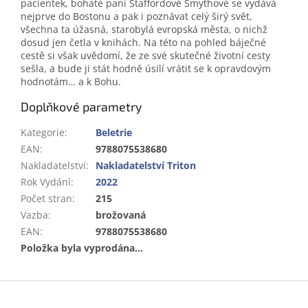
pacientek, bohaté paní Staffordové Smythové se vydává
nejprve do Bostonu a pak i poznávat celý širý svět,
všechna ta úžasná, starobylá evropská města, o nichž
dosud jen četla v knihách. Na této na pohled báječné
cestě si však uvědomí, že ze své skutečné životní cesty
sešla, a bude ji stát hodně úsilí vrátit se k opravdovým
hodnotám… a k Bohu.
Doplňkové parametry
Kategorie
:
Beletrie
EAN
:
9788075538680
Nakladatelství
:
Nakladatelství Triton
Rok Vydání
:
2022
Počet stran
:
215
Vazba
:
brožovaná
EAN
:
9788075538680
Položka byla vyprodána…
Z
á