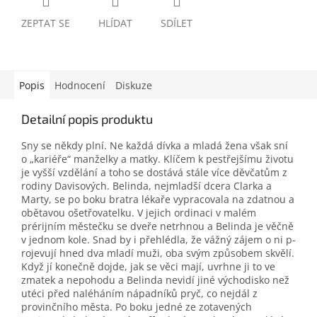
ZEPTAT SE
HLÍDAT
SDÍLET
Popis
Hodnocení
Diskuze
Detailní popis produktu
Sny se někdy plní. Ne každá dívka a mladá žena však sní
o „kariéře“ manželky a matky. Klíčem k pestřejšímu životu
je vyšší vzdělání a toho se dostává stále více děvčatům z
rodiny Davisových. Belinda, nejmladší dcera Clarka a
Marty, se po boku bratra lékaře vypracovala na zdatnou a
obětavou ošetřovatelku. V jejich ordinaci v malém
prérijním městečku se dveře netrhnou a Belinda je věčně
v jednom kole. Snad by i přehlédla, že vážný zájem o ni p­­­
rojevují hned dva mladí muži, oba svým způsobem skvělí.
Když jí konečně dojde, jak se věci mají, uvrhne ji to ve
zmatek a nepohodu a Belinda nevidí jiné východisko než
utéci před naléháním nápadníků pryč, co nejdál z
provinčního města. Po boku jedné ze zotavených