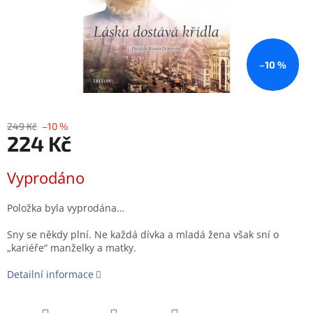
–10 %
249 Kč
–10 %
224 Kč
Měrná
Vyprodáno
cena:
Položka byla vyprodána…
Sny se někdy plní. Ne každá dívka a mladá žena však sní o
„kariéře“ manželky a matky.
Detailní informace