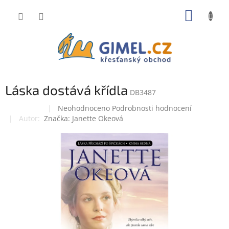
Přejít
NÁKUP
na
obsah
KOŠÍK
Láska dostává křídla
DB3487
Průměrné
Neohodnoceno
Podrobnosti hodnocení
Doprodej
hodnocení
Značka:
Janette Okeová
produktu
je
0,0
z
5
hvězdiček.