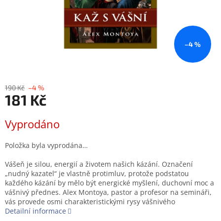
–4 %
190 Kč
–4 %
181 Kč
Měrná
Vyprodáno
cena:
Položka byla vyprodána…
Vášeň je silou, energií a životem našich kázání. Označení
„nudný kazatel“ je vlastně protimluv, protože podstatou
každého kázání by mělo být energické myšlení, duchovní moc a
vášnivý přednes. Alex Montoya, pastor a profesor na semináři,
vás provede osmi charakteristickými rysy vášnivého
Detailní informace