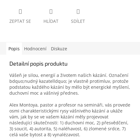
ZEPTAT SE
HLÍDAT
SDÍLET
Popis
Hodnocení
Diskuze
Detailní popis produktu
Vášeň je silou, energií a životem našich kázání. Označení
bdquo;nudný kazatelldquo; je vlastně protimluv, protože
podstatou každého kázání by mělo být energické myšlení,
duchovní moc a vášnivý přednes.
Alex Montoya, pastor a profesor na semináři, vás provede
osmi charakteristickými rysy vášnivého kázání a ukáže
vám, jak by se ve vašem kázání měly projevovat
následující skutečnosti: 1) duchovní moc, 2) přesvědčení,
3) soucit, 4) autorita, 5) naléhavost, 6) zlomené srdce, 7)
celá vaše bytost a 8) vynalézavost.