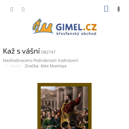
Přejít
NÁKUP
na
obsah
KOŠÍK
Kaž s vášní
DB2747
Průměrné
Neohodnoceno
Podrobnosti hodnocení
hodnocení
Značka:
Alex Montoya
produktu
je
0,0
z
5
hvězdiček.