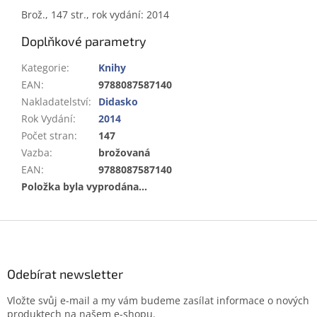
Brož., 147 str., rok vydání: 2014
Doplňkové parametry
Kategorie
:
Knihy
EAN
:
9788087587140
Nakladatelství
:
Didasko
Rok Vydání
:
2014
Počet stran
:
147
Vazba
:
brožovaná
EAN
:
9788087587140
Položka byla vyprodána…
Z
á
p
a
Odebírat newsletter
t
Vložte svůj e-mail a my vám budeme zasílat informace o nových
í
produktech na našem e-shopu.