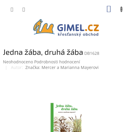
Přejít
NÁKUP
na
obsah
KOŠÍK
Jedna žába, druhá žába
DB1628
Průměrné
Neohodnoceno
Podrobnosti hodnocení
hodnocení
Značka:
Mercer a Marianna Mayerovi
produktu
je
0,0
z
5
hvězdiček.