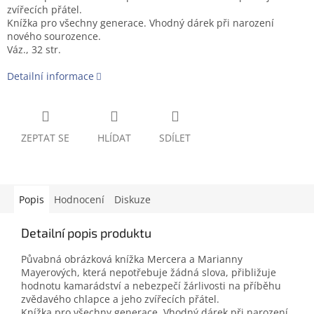
zvířecích přátel.
Knížka pro všechny generace. Vhodný dárek při narození
nového sourozence.
Váz., 32 str.
Detailní informace
ZEPTAT SE
HLÍDAT
SDÍLET
Popis
Hodnocení
Diskuze
Detailní popis produktu
Půvabná obrázková knížka Mercera a Marianny
Mayerových, která nepotřebuje žádná slova, přibližuje
hodnotu kamarádství a nebezpečí žárlivosti na příběhu
zvědavého chlapce a jeho zvířecích přátel.
Knížka pro všechny generace. Vhodný dárek při narození