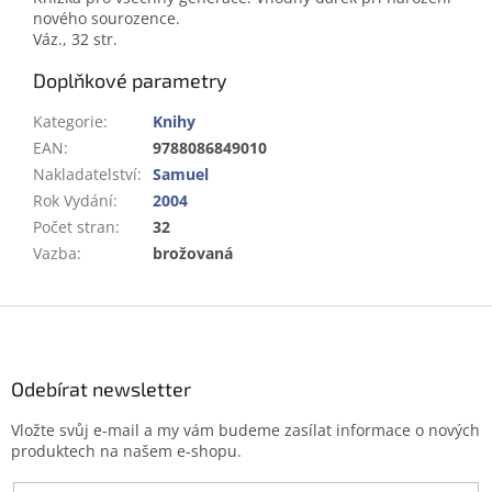
nového sourozence.
Váz., 32 str.
Doplňkové parametry
Kategorie
:
Knihy
EAN
:
9788086849010
Nakladatelství
:
Samuel
Rok Vydání
:
2004
Počet stran
:
32
Vazba
:
brožovaná
Z
á
p
a
Odebírat newsletter
t
Vložte svůj e-mail a my vám budeme zasílat informace o nových
í
produktech na našem e-shopu.