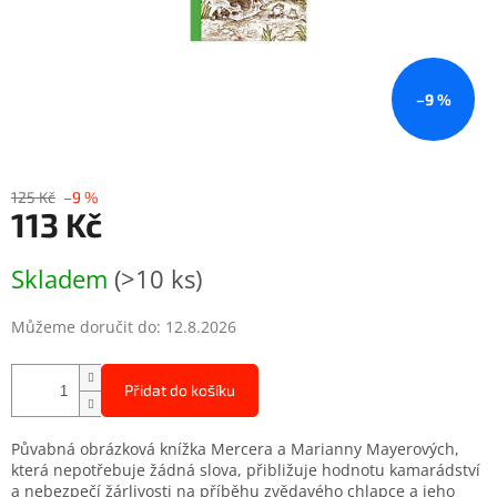
–9 %
125 Kč
–9 %
113 Kč
Měrná
Skladem
(>10 ks)
cena:
Můžeme doručit do:
12.8.2026
Přidat do košíku
Půvabná obrázková knížka Mercera a Marianny Mayerových,
která nepotřebuje žádná slova, přibližuje hodnotu kamarádství
a nebezpečí žárlivosti na příběhu zvědavého chlapce a jeho