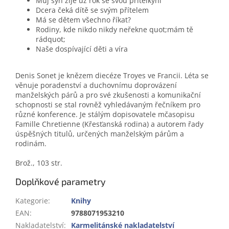
Můj syn žije už rok se svou přítelkyní
Dcera čeká dítě se svým přítelem
Má se dětem všechno říkat?
Rodiny, kde nikdo nikdy neřekne quot;mám tě
rádquot;
Naše dospívající děti a víra
Denis Sonet je knězem diecéze Troyes ve Francii. Léta se
věnuje poradenství a duchovnímu doprovázení
manželských párů a pro své zkušenosti a komunikační
schopnosti se stal rovněž vyhledávaným řečníkem pro
různé konference. Je stálým dopisovatele mčasopisu
Famille Chretienne (Křesťanská rodina) a autorem řady
úspěšných titulů, určených manželským párům a
rodinám.
Brož., 103 str.
Doplňkové parametry
Kategorie
:
Knihy
EAN
:
9788071953210
Nakladatelství
:
Karmelitánské nakladatelství