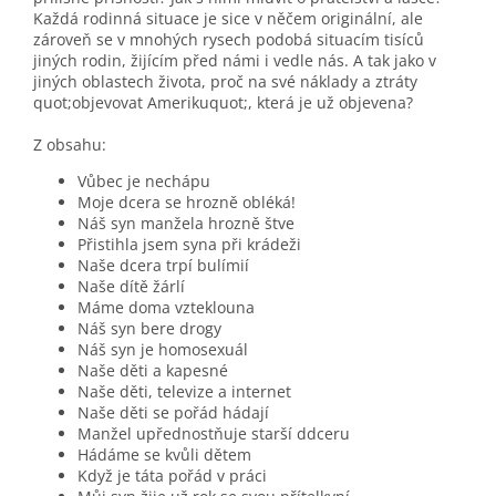
Každá rodinná situace je sice v něčem originální, ale
zároveň se v mnohých rysech podobá situacím tisíců
jiných rodin, žijícím před námi i vedle nás. A tak jako v
jiných oblastech života, proč na své náklady a ztráty
quot;objevovat Amerikuquot;, která je už objevena?
Z obsahu:
Vůbec je nechápu
Moje dcera se hrozně obléká!
Náš syn manžela hrozně štve
Přistihla jsem syna při krádeži
Naše dcera trpí bulímií
Naše dítě žárlí
Máme doma vzteklouna
Náš syn bere drogy
Náš syn je homosexuál
Naše děti a kapesné
Naše děti, televize a internet
Naše děti se pořád hádají
Manžel upřednostňuje starší ddceru
Hádáme se kvůli dětem
Když je táta pořád v práci