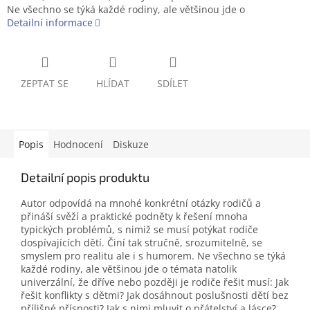
Ne všechno se týká každé rodiny, ale většinou jde o
Detailní informace
ZEPTAT SE
HLÍDAT
SDÍLET
Popis
Hodnocení
Diskuze
Detailní popis produktu
Autor odpovídá na mnohé konkrétní otázky rodičů a
přináší svěží a praktické podněty k řešení mnoha
typických problémů, s nimiž se musí potýkat rodiče
dospívajících dětí. Činí tak stručně, srozumitelně, se
smyslem pro realitu ale i s humorem. Ne všechno se týká
každé rodiny, ale většinou jde o témata natolik
univerzální, že dříve nebo později je rodiče řešit musí: Jak
řešit konflikty s dětmi? Jak dosáhnout poslušnosti dětí bez
přílišné přísnosti? Jak s nimi mluvit o přátelství a lásce?