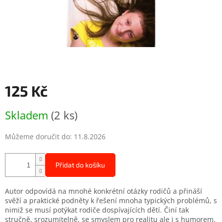
125 Kč
Měrná
Skladem
(2 ks)
cena:
Můžeme doručit do:
11.8.2026
Přidat do košíku
Autor odpovídá na mnohé konkrétní otázky rodičů a přináší
svěží a praktické podněty k řešení mnoha typických problémů, s
nimiž se musí potýkat rodiče dospívajících dětí. Činí tak
stručně, srozumitelně, se smyslem pro realitu ale i s humorem.