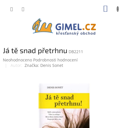
Přejít
NÁKUP
na
obsah
KOŠÍK
Já tě snad přetrhnu
DB2211
Průměrné
Neohodnoceno
Podrobnosti hodnocení
hodnocení
Značka:
Denis Sonet
produktu
je
0,0
z
5
hvězdiček.