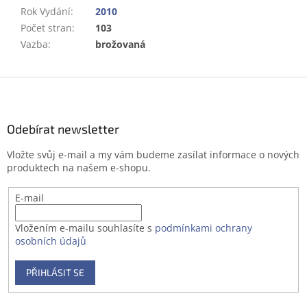
Rok Vydání
:
2010
Počet stran
:
103
Vazba
:
brožovaná
Z
á
p
a
Odebírat newsletter
t
Vložte svůj e-mail a my vám budeme zasílat informace o nových
í
produktech na našem e-shopu.
E-mail
Vložením e-mailu souhlasíte s
podmínkami ochrany
osobních údajů
PŘIHLÁSIT SE