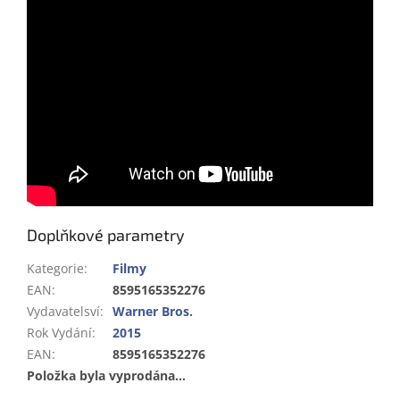
Doplňkové parametry
Kategorie
:
Filmy
EAN
:
8595165352276
Vydavatelsví
:
Warner Bros.
Rok Vydání
:
2015
EAN
:
8595165352276
Položka byla vyprodána…