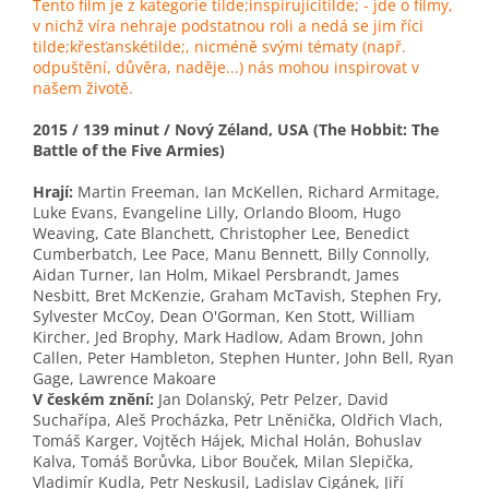
Tento film je z kategorie tilde;inspirujícítilde; - jde o filmy,
v nichž víra nehraje podstatnou roli a nedá se jim říci
tilde;křesťanskétilde;, nicméně svými tématy (např.
odpuštění, důvěra, naděje...) nás mohou inspirovat v
našem životě.
2015 / 139 minut / Nový Zéland, USA
(The Hobbit: The
Battle of the Five Armies)
Hrají:
Martin Freeman, Ian McKellen, Richard Armitage,
Luke Evans, Evangeline Lilly, Orlando Bloom, Hugo
Weaving, Cate Blanchett, Christopher Lee, Benedict
Cumberbatch, Lee Pace, Manu Bennett, Billy Connolly,
Aidan Turner, Ian Holm, Mikael Persbrandt, James
Nesbitt, Bret McKenzie, Graham McTavish, Stephen Fry,
Sylvester McCoy, Dean O'Gorman, Ken Stott, William
Kircher, Jed Brophy, Mark Hadlow, Adam Brown, John
Callen, Peter Hambleton, Stephen Hunter, John Bell, Ryan
Gage, Lawrence Makoare
V českém znění:
Jan Dolanský, Petr Pelzer, David
Suchařípa, Aleš Procházka, Petr Lněnička, Oldřich Vlach,
Tomáš Karger, Vojtěch Hájek, Michal Holán, Bohuslav
Kalva, Tomáš Borůvka, Libor Bouček, Milan Slepička,
Vladimír Kudla, Petr Neskusil, Ladislav Cigánek, Jiří