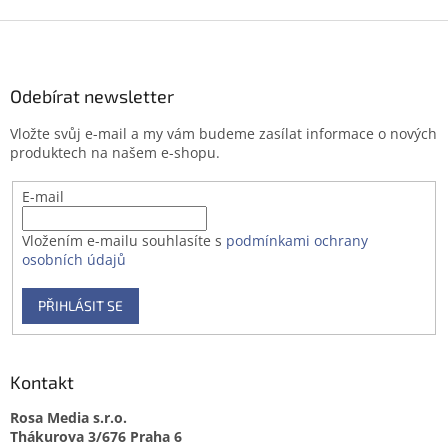
Z
á
p
a
Odebírat newsletter
t
Vložte svůj e-mail a my vám budeme zasílat informace o nových
í
produktech na našem e-shopu.
E-mail
Vložením e-mailu souhlasíte s
podmínkami ochrany
osobních údajů
PŘIHLÁSIT SE
Kontakt
Rosa Media s.r.o.