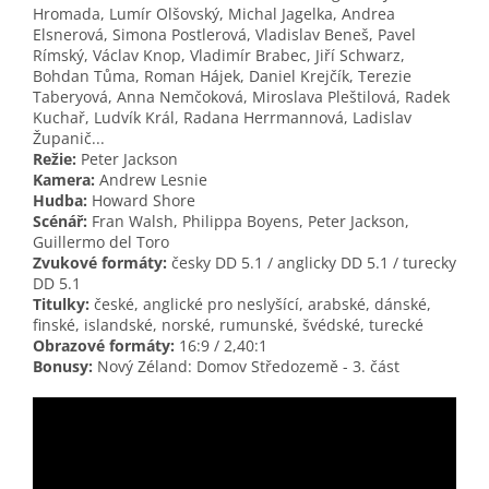
Hromada, Lumír Olšovský, Michal Jagelka, Andrea
Elsnerová, Simona Postlerová, Vladislav Beneš, Pavel
Rímský, Václav Knop, Vladimír Brabec, Jiří Schwarz,
Bohdan Tůma, Roman Hájek, Daniel Krejčík, Terezie
Taberyová, Anna Nemčoková, Miroslava Pleštilová, Radek
Kuchař, Ludvík Král, Radana Herrmannová, Ladislav
Županič...
Režie:
Peter Jackson
Kamera:
Andrew Lesnie
Hudba:
Howard Shore
Scénář:
Fran Walsh, Philippa Boyens, Peter Jackson,
Guillermo del Toro
Zvukové formáty:
česky DD 5.1 / anglicky DD 5.1 / turecky
DD 5.1
Titulky:
české, anglické pro neslyšící, arabské, dánské,
finské, islandské, norské, rumunské, švédské, turecké
Obrazové formáty:
16:9 / 2,40:1
Bonusy:
Nový Zéland: Domov Středozemě - 3. část