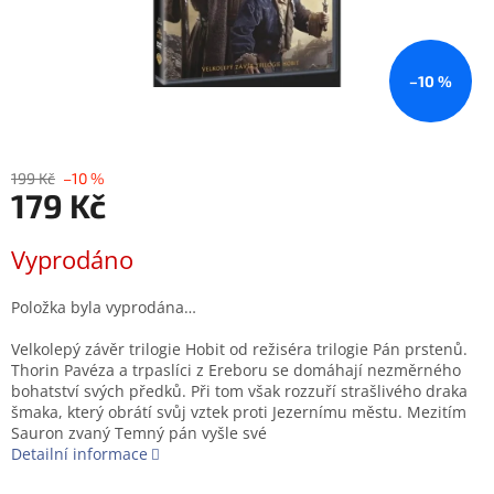
–10 %
199 Kč
–10 %
179 Kč
Měrná
Vyprodáno
cena:
Položka byla vyprodána…
Velkolepý závěr trilogie Hobit od režiséra trilogie Pán prstenů.
Thorin Pavéza a trpaslíci z Ereboru se domáhají nezměrného
bohatství svých předků. Při tom však rozzuří strašlivého draka
šmaka, který obrátí svůj vztek proti Jezernímu městu. Mezitím
Sauron zvaný Temný pán vyšle své
Detailní informace