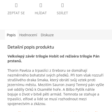
ZEPTAT SE
HLÍDAT
SDÍLET
Popis
Hodnocení
Diskuze
Detailní popis produktu
Velkolepý závěr trilogie Hobit od režiséra trilogie Pán
prstenů.
Thorin Pavéza a trpaslíci z Ereboru se domáhají
nezměrného bohatství svých předků. Při tom však rozzuří
strašlivého draka šmaka, který obrátí svůj vztek proti
Jezernímu městu. Mezitím Sauron zvaný Temný pán vyšle
své oddíly Orků k Osamělé hoře. A Bilbo Pytlík náhle
bojuje o život v bitvě pěti armád. Temnota se stahuje a
trpaslíci, elfové a lidé se musí rozhodnout mezi
spojenectvím a zkázou.