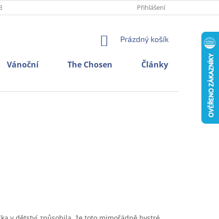
BNÍCH ÚDAJŮ
O NÁS
KONTAKTY
Přihlášení
NÁKUPNÍ
Prázdný košík
KOŠÍK
Vánoční
The Chosen
Články
čka v dětství způsobila, že toto mimořádně bystré