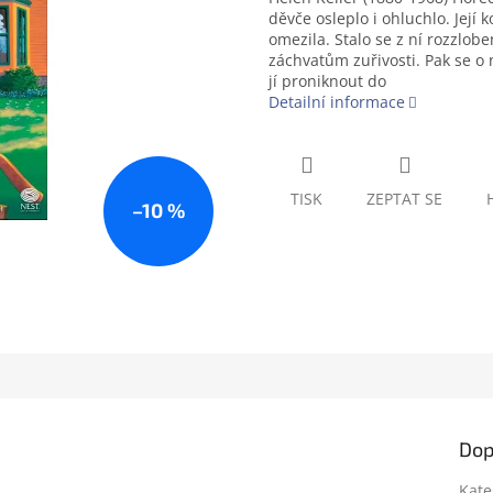
děvče osleplo i ohluchlo. Její
omezila. Stalo se z ní rozzlob
záchvatům zuřivosti. Pak se o 
jí proniknout do
Detailní informace
TISK
ZEPTAT SE
–10 %
Dop
Kate