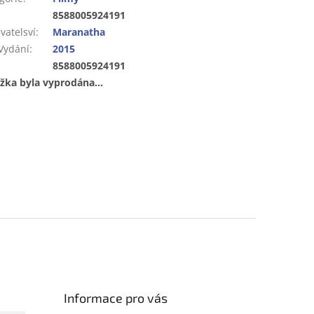
:
8588005924191
vatelsví
:
Maranatha
Vydání
:
2015
:
8588005924191
žka byla vyprodána…
Informace pro vás