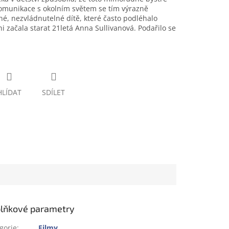
 komunikace s okolním světem se tím výrazně
ené, nezvládnutelné dítě, které často podléhalo
ni začala starat 21letá Anna Sullivanová. Podařilo se
HLÍDAT
SDÍLET
lňkové parametry
gorie
:
Filmy