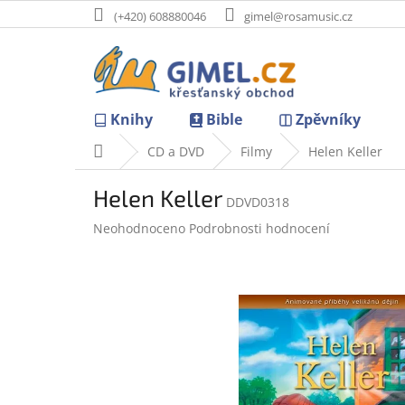
Přejít
(+420) 608880046
gimel@rosamusic.cz
na
obsah
Knihy
Bible
Zpěvníky
Domů
CD a DVD
Filmy
Helen Keller
Helen Keller
DDVD0318
Průměrné
Neohodnoceno
Podrobnosti hodnocení
hodnocení
produktu
je
0,0
z
5
hvězdiček.