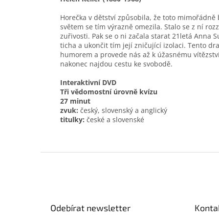
Horečka v dětství způsobila, že toto mimořádně b
světem se tím výrazně omezila. Stalo se z ní ro
zuřivosti. Pak se o ni začala starat 21letá Anna 
ticha a ukončit tím její zničující izolaci. Tento
humorem a provede nás až k úžasnému vítězství.
nakonec najdou cestu ke svobodě.
Interaktivní DVD
Tři vědomostní úrovně kvízu
27 minut
zvuk:
český, slovenský a anglický
titulky:
české a slovenské
Z
á
p
a
t
Odebírat newsletter
Konta
í