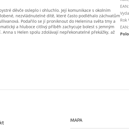
EAN
ystré děvče osleplo i ohluchlo. Její komunikace s okolním
Vyda
zzlobené, nezvládnutelné dítě, které často podléhalo záchvatům
Rok 
Sullivanová. Podařilo se jí proniknout do Helenina světa tmy a
 dramatický a hluboce citlivý příběh zachycuje bolest s jemným
EAN
 Anna s Helen spolu zdolávají nepřekonatelné překážky, až
Polo
MAPA
kt