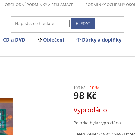
OBCHODNÍ PODMÍNKY A REKLAMACE
PODMÍNKY OCHRANY OSO
HLEDAT
CD a DVD
Oblečení
Dárky a doplňky
109 Kč
–10 %
98 Kč
Měrná
Vyprodáno
cena:
Položka byla vyprodána…
Helen Keller (1880-1968) Hore