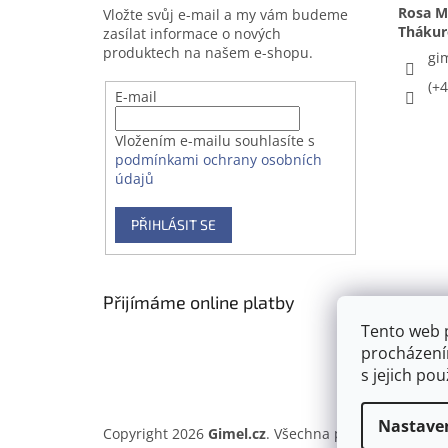
Rosa Me
Vložte svůj e-mail a my vám budeme
zasílat informace o nových
produktech na našem e-shopu.
gi
(+
E-mail
Vložením e-mailu souhlasíte s
podmínkami ochrany osobních
údajů
PŘIHLÁSIT SE
Přijímáme online platby
Tento web 
procházení
s jejich po
Nastave
Copyright 2026
Gimel.cz
. Všechna práva vyhrazena