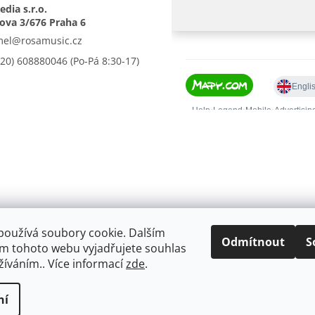
dia s.r.o.
mel
@
rosamusic.cz
420) 608880046
používá soubory cookie. Dalším
Odmítnout
S
m tohoto webu vyjadřujete souhlas
užíváním.. Více informací
zde
.
ní
.
Upravit nastavení cookies